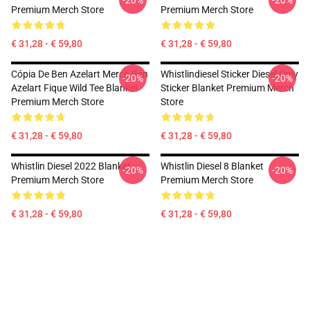
-20%
-20%
Premium Merch Store
Premium Merch Store
€ 31,28 - € 59,80
€ 31,28 - € 59,80
Cópia De Ben Azelart Merch Ben
Whistlindiesel Sticker Diesel Only
-20%
-20%
Azelart Fique Wild Tee Blanket
Sticker Blanket Premium Merch
Premium Merch Store
Store
€ 31,28 - € 59,80
€ 31,28 - € 59,80
Whistlin Diesel 2022 Blanket
Whistlin Diesel 8 Blanket
-20%
-20%
Premium Merch Store
Premium Merch Store
€ 31,28 - € 59,80
€ 31,28 - € 59,80