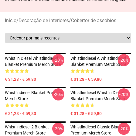
Início
/
Decoração de interiores
/
Cobertor de assobios
Whistlin Diesel Whistlindiesel
Whistlindiesel A Whistlindiesel
-20%
-20%
Blanket Premium Merch Store
Blanket Premium Merch Store
€ 31,28 - € 59,80
€ 31,28 - € 59,80
Whistlindiesel Blanket Premium
Whistlindiesel Whistlin Diesel
-20%
-20%
Merch Store
Blanket Premium Merch Store
€ 31,28 - € 59,80
€ 31,28 - € 59,80
Whistlindiesel 2 Blanket
Whistlindiesel Classic Blanket
-20%
-20%
Premium Merch Store
Premium Merch Store