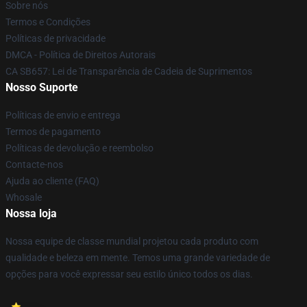
Sobre nós
Termos e Condições
Políticas de privacidade
DMCA - Política de Direitos Autorais
CA SB657: Lei de Transparência de Cadeia de Suprimentos
Nosso Suporte
Políticas de envio e entrega
Termos de pagamento
Políticas de devolução e reembolso
Contacte-nos
Ajuda ao cliente (FAQ)
Whosale
Nossa loja
Nossa equipe de classe mundial projetou cada produto com
qualidade e beleza em mente. Temos uma grande variedade de
opções para você expressar seu estilo único todos os dias.