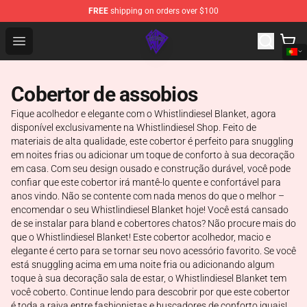
FREE
shipping on orders over $100
WhistlinDiesel Shop - Official WhistlinDiesel Merchandise
Open menu
Cobertor de assobios
Fique acolhedor e elegante com o Whistlindiesel Blanket, agora
disponível exclusivamente na Whistlindiesel Shop. Feito de
materiais de alta qualidade, este cobertor é perfeito para snuggling
em noites frias ou adicionar um toque de conforto à sua decoração
em casa. Com seu design ousado e construção durável, você pode
confiar que este cobertor irá mantê-lo quente e confortável para
anos vindo. Não se contente com nada menos do que o melhor –
encomendar o seu Whistlindiesel Blanket hoje! Você está cansado
de se instalar para bland e cobertores chatos? Não procure mais do
que o Whistlindiesel Blanket! Este cobertor acolhedor, macio e
elegante é certo para se tornar seu novo acessório favorito. Se você
está snuggling acima em uma noite fria ou adicionando algum
toque à sua decoração sala de estar, o Whistlindiesel Blanket tem
você coberto. Continue lendo para descobrir por que este cobertor
é toda a raiva entre fashionistas e buscadores de conforto iguais!