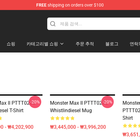
FREE
shipping on orders over $100
ise Store
쇼핑
카테고리별 쇼핑
주문 추적
블로그
연락
-20%
-20%
Max II PTTT0206
Monster Max II PTTT0206
Monster
esel T-Shirt
Whistlindiesel Mug
PTTT020
Shirt
0 - ₩4,202,900
₩3,445,000 - ₩3,996,200
₩3,651,