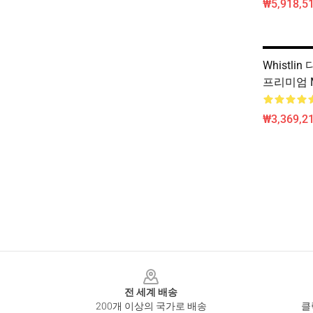
₩5,918,51
Whistli
프리미엄 Me
₩3,369,2
Footer
전 세계 배송
200개 이상의 국가로 배송
클