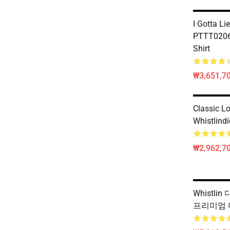
I Gotta Li
PTTT0206 
Shirt
₩3,651,70
Classic 
Whistlind
₩2,962,70
Whistli
프리미엄 