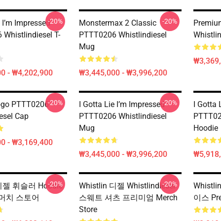
-20%
-20%
e I’m Impressed
Monstermax 2 Classic
Premiu
Whistlindiesel T-
PTTT0206 Whistlindiesel
Whistli
Mug
₩3,369
0 - ₩4,202,900
₩3,445,000 - ₩3,996,200
-20%
-20%
Logo PTTT0206
I Gotta Lie I’m Impressed
I Gotta 
iesel Cap
PTTT0206 Whistlindiesel
PTTT020
Mug
Hoodie
0 - ₩3,169,400
₩3,445,000 - ₩3,996,200
₩5,918,
-20%
-20%
n 디젤 휘슬러 Hoodie
Whistlin 디젤 Whistlindiesel
Whist
머치 스토어
스웨트 셔츠 프리미엄 Merch
이스 Pre
Store