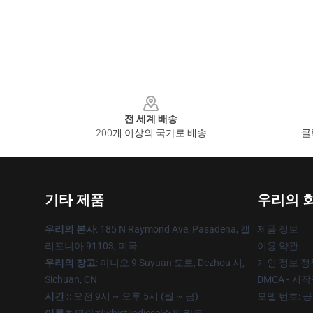
Footer
전 세계 배송
200개 이상의 국가로 배송
클
기타 제품
우리의 
우리의 본사
: 185 N Raymond Ave, Pasadena, 캘
제품 정보
리포니아 91103, 미국
이용 약관
우리의 창고
: 아니오 9 Suyuan 도로, Dezhou 시,
개인 정보 정
Sichuan, CN
DMCA - 저
시간 :
: 오전 9시 ~ 오후 5시 (월 ~ 금)
모델 번호: 