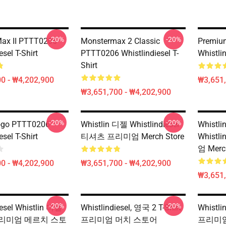
-20%
-20%
Max II PTTT0206
Monstermax 2 Classic
Premiu
esel T-Shirt
PTTT0206 Whistlindiesel T-
Whistlin
Shirt
0 - ₩4,202,900
₩3,651,
₩3,651,700 - ₩4,202,900
-20%
-20%
Logo PTTT0206
Whistlin 디젤 Whistlindiesel
Whistlin
esel T-Shirt
티셔츠 프리미엄 Merch Store
Whistl
엄 Merc
0 - ₩4,202,900
₩3,651,700 - ₩4,202,900
₩3,651,
-20%
-20%
iesel Whistlin 디젤
Whistlindiesel, 영국 2 T-Shirt
Whistl
리미엄 메르치 스토
프리미엄 머치 스토어
프리미엄