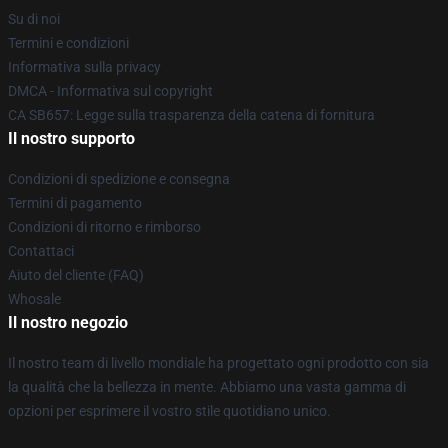
Su di noi
Termini e condizioni
Informativa sulla privacy
DMCA - Informativa sul copyright
CA SB657: Legge sulla trasparenza della catena di fornitura
Il nostro supporto
Condizioni di spedizione e consegna
Termini di pagamento
Condizioni di ritorno e rimborso
Contattaci
Aiuto del cliente (FAQ)
Whosale
Il nostro negozio
Il nostro team di livello mondiale ha progettato ogni prodotto con sia
la qualità che la bellezza in mente. Abbiamo una vasta gamma di
opzioni per esprimere il vostro stile quotidiano unico.