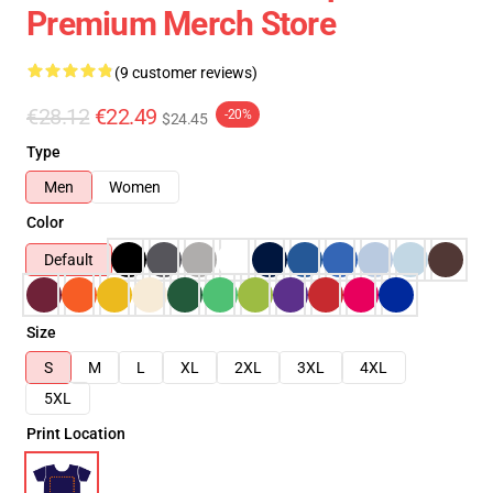
Premium Merch Store
(9 customer reviews)
€28.12
€22.49
-20%
$24.45
Type
Men
Women
Color
Default
Size
S
M
L
XL
2XL
3XL
4XL
5XL
Print Location