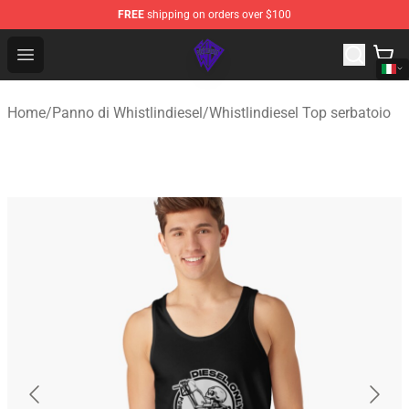
FREE
shipping on orders over $100
WhistlinDiesel Shop - Official WhistlinDiesel Merchandise
Open menu
Home
/
Panno di Whistlindiesel
/
Whistlindiesel Top serbatoio