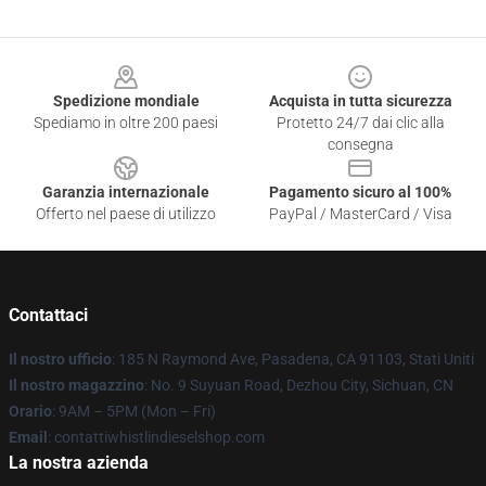
Footer
Spedizione mondiale
Acquista in tutta sicurezza
Spediamo in oltre 200 paesi
Protetto 24/7 dai clic alla
consegna
Garanzia internazionale
Pagamento sicuro al 100%
Offerto nel paese di utilizzo
PayPal / MasterCard / Visa
Contattaci
Il nostro ufficio
: 185 N Raymond Ave, Pasadena, CA 91103, Stati Uniti
Il nostro magazzino
: No. 9 Suyuan Road, Dezhou City, Sichuan, CN
Orario
: 9AM – 5PM (Mon – Fri)
Email
: contattiwhistlindieselshop.com
La nostra azienda