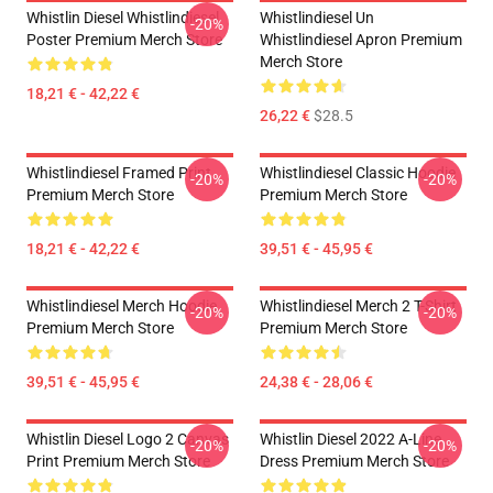
Whistlin Diesel Whistlindiesel
Whistlindiesel Un
-20%
Poster Premium Merch Store
Whistlindiesel Apron Premium
Merch Store
18,21 € - 42,22 €
26,22 €
$28.5
Whistlindiesel Framed Print
Whistlindiesel Classic Hoodie
-20%
-20%
Premium Merch Store
Premium Merch Store
18,21 € - 42,22 €
39,51 € - 45,95 €
Whistlindiesel Merch Hoodie
Whistlindiesel Merch 2 T-Shirt
-20%
-20%
Premium Merch Store
Premium Merch Store
39,51 € - 45,95 €
24,38 € - 28,06 €
Whistlin Diesel Logo 2 Canvas
Whistlin Diesel 2022 A-Line
-20%
-20%
Print Premium Merch Store
Dress Premium Merch Store