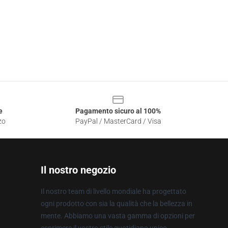
e
Pagamento sicuro al 100%
zo
PayPal / MasterCard / Visa
Il nostro negozio
Il nostro team di livello mondiale ha progettato
ogni prodotto con sia la qualità che la bellezza in
mente. Abbiamo una vasta gamma di opzioni per