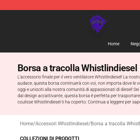
WhistlinDiesel Shop - Official WhistlinDiesel Merchand
Home
Nego
Borsa a tracolla Whistlindiesel
L'accessorio finale per il vero ventilatore Whistlindiesel! La nost
audace, questa borsa continuerà con voi, non importa dove le vostr
oggi e unisciti alla nostra comunità di appassionati di diesel! Se
dal design accattivante, questa borsa è perfetta per trasportare i 
coulisse Whistlindiesel ti ha coperto. Continua a leggere per sa
Home
/
Accessori Whistlindiesel
/
Borsa a tracolla Whist
COLLEZIONI DI PRODOTTI