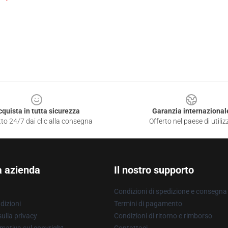
cquista in tutta sicurezza
Garanzia internazional
to 24/7 dai clic alla consegna
Offerto nel paese di utiliz
a azienda
Il nostro supporto
Condizioni di spedizione e consegna
dizioni
Termini di pagamento
ulla privacy
Condizioni di ritorno e rimborso