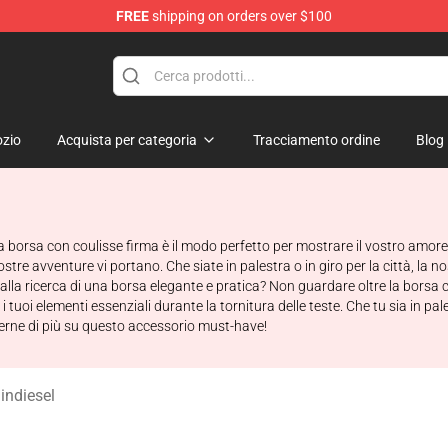
FREE
shipping on orders over $100
ise Store
zio
Acquista per categoria
Tracciamento ordine
Blog
ra borsa con coulisse firma è il modo perfetto per mostrare il vostro amore 
e avventure vi portano. Che siate in palestra o in giro per la città, la nos
i alla ricerca di una borsa elegante e pratica? Non guardare oltre la borsa 
tuoi elementi essenziali durante la tornitura delle teste. Che tu sia in pale
perne di più su questo accessorio must-have!
lindiesel