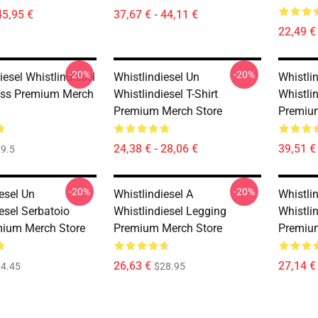
45,95 €
37,67 € - 44,11 €
22,49 €
-20%
-20%
iesel Whistlindiesel
Whistlindiesel Un
Whistli
ess Premium Merch
Whistlindiesel T-Shirt
Whistli
Premium Merch Store
Premiu
24,38 € - 28,06 €
39,51 € 
9.5
-20%
-20%
esel Un
Whistlindiesel A
Whistlin
esel Serbatoio
Whistlindiesel Legging
Whistli
ium Merch Store
Premium Merch Store
Premiu
26,63 €
27,14 €
4.45
$28.95