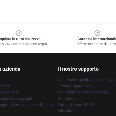
cquista in tutta sicurezza
Garanzia internazional
to 24/7 dai clic alla consegna
Offerto nel paese di utiliz
a azienda
Il nostro supporto
Condizioni di spedizione e consegna
dizioni
Termini di pagamento
ulla privacy
Condizioni di ritorno e rimborso
mativa sul copyright
Contattaci
gge sulla trasparenza della catena
Aiuto del cliente (FAQ)
Whosale