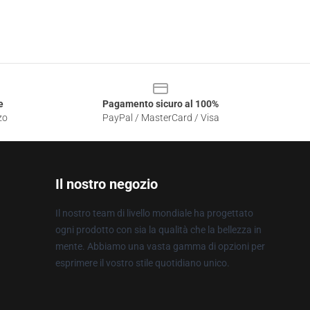
e
Pagamento sicuro al 100%
zo
PayPal / MasterCard / Visa
Il nostro negozio
Il nostro team di livello mondiale ha progettato
ogni prodotto con sia la qualità che la bellezza in
mente. Abbiamo una vasta gamma di opzioni per
esprimere il vostro stile quotidiano unico.