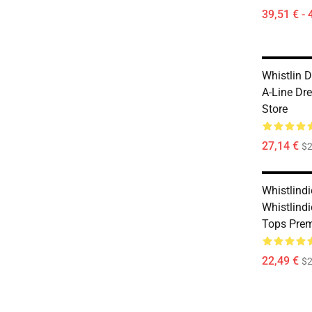
39,51 € - 
Whistlin D
A-Line Dr
Store
27,14 €
$2
Whistlindi
Whistlindi
Tops Prem
22,49 €
$2