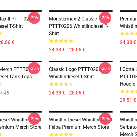
-20%
-20%
Max II PTTT0206
Monstermax 2 Classic
Premiu
esel T-Shirt
PTTT0206 Whistlindiesel T-
Whistlin
Shirt
28,06 €
24,38 € 
24,38 € - 28,06 €
-20%
-20%
Merch PTTT0206
Classic Logo PTTT0206
I Gotta 
iesel Tank Tops
Whistlindiesel T-Shirt
PTTT020
Hoodie
24,38 € - 28,06 €
4.45
39,51 € 
-20%
-20%
iesel Whistlindiesel
Whistlin Diesel Whistlindiesel
Whistlin
emium Merch Store
Felpa Premium Merch Store
Serbato
Merch S