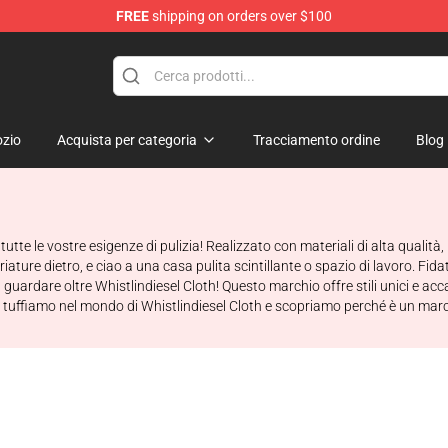
FREE
shipping on orders over $100
ise Store
zio
Acquista per categoria
Tracciamento ordine
Blog
tutte le vostre esigenze di pulizia! Realizzato con materiali di alta qualità
iature dietro, e ciao a una casa pulita scintillante o spazio di lavoro. Fidati
uardare oltre Whistlindiesel Cloth! Questo marchio offre stili unici e accatt
me ci tuffiamo nel mondo di Whistlindiesel Cloth e scopriamo perché è un m