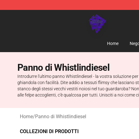
WhistlinDiesel Shop - Official WhistlinDiesel Merchand
Home
Nego
Panno di Whistlindiesel
Introdurre l'ultimo panno Whistlindiesel - la vostra soluzione per 
ghiandola con facilità. Dite addio a tessuti flimsy che lasciano str
stanco degli stessi vecchi vestiti noiosi nel tuo guardaroba? Non g
alle felpe accoglienti, c'è qualcosa per tutti. Unisciti a noi co
Home
/
Panno di Whistlindiesel
COLLEZIONI DI PRODOTTI