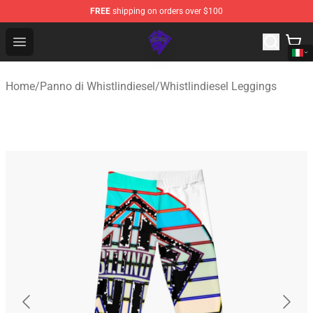
FREE
shipping on orders over $100
WhistlinDiesel Shop - Official WhistlinDiesel Merchandise
Open menu
Home
/
Panno di Whistlindiesel
/
Whistlindiesel Leggings