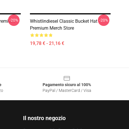
-20%
-20%
Premium
Whistlindiesel Classic Bucket Hat
Premium Merch Store
19,78 € - 21,16 €
e
Pagamento sicuro al 100%
zo
PayPal / MasterCard / Visa
Il nostro negozio