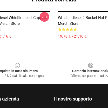
-20%
iesel Whistlindiesel Cappello
Whistlindiesel 2 Bucket Hat 
Merch Store
Merch Store
21,16 €
19,78 € - 21,16 €
cquista in tutta sicurezza
Garanzia internazional
to 24/7 dai clic alla consegna
Offerto nel paese di utiliz
a azienda
Il nostro supporto