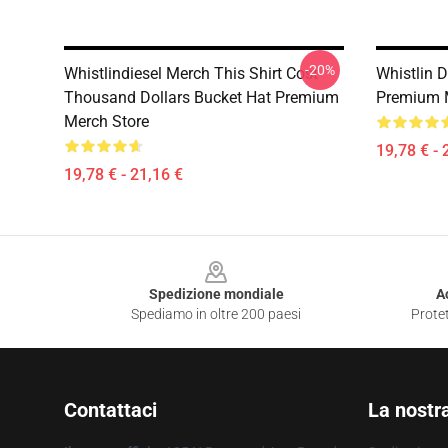
-20%
Whistlindiesel Merch This Shirt Cost
Whistlin D
Thousand Dollars Bucket Hat Premium
Premium 
Merch Store
19,78 € - 
19,78 € - 21,16 €
Footer
Spedizione mondiale
A
Spediamo in oltre 200 paesi
Protet
Contattaci
La nostr