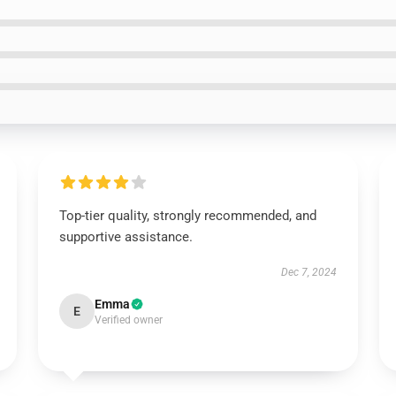
Top-tier quality, strongly recommended, and
supportive assistance.
Dec 7, 2024
Emma
E
Verified owner