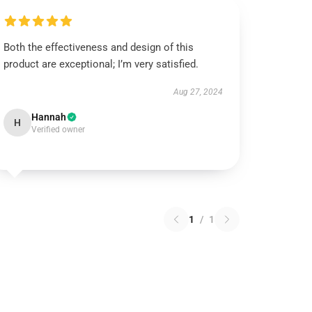
Both the effectiveness and design of this
product are exceptional; I’m very satisfied.
Aug 27, 2024
Hannah
H
Verified owner
1
/
1