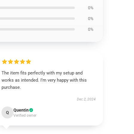
0%
0%
0%
The item fits perfectly with my setup and
works as intended. I’m very happy with this
purchase.
Dec 2, 2024
Quentin
Q
Verified owner