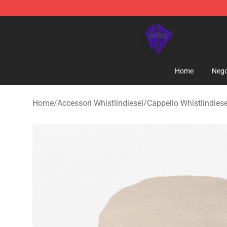
WhistlinDiesel Shop - Official WhistlinDiesel Merchand
Home
Nego
Home
/
Accessori Whistlindiesel
/
Cappello Whistlindies