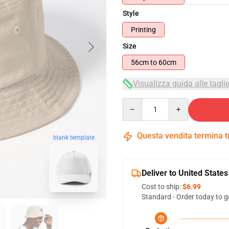
Style
Printing
Size
56cm to 60cm
Visualizza guida alle tagli
Quantity
Questa vendita termina 
blank template
Deliver to United States
Cost to ship:
$6.99
Standard - Order today to g