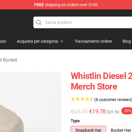
FREE
shipping on orders over $100
ise Store
zio
Acquista per categoria
Tracciamento ordine
Blog
el Bucket
Whistlin Diesel
Merch Store
(6 customer reviews
€24.73
€19.78
-20%
$21.50
Type
Snapback Hat
Bucket Hat