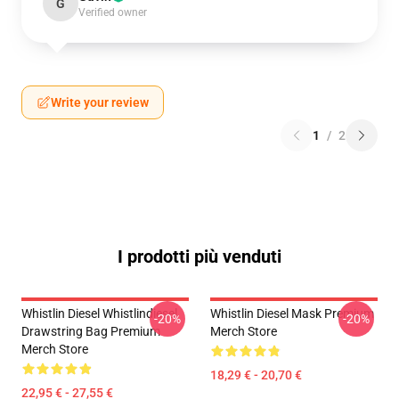
G
Verified owner
Write your review
1
/
2
I prodotti più venduti
Whistlin Diesel Whistlindiesel
Whistlin Diesel Mask Premium
-20%
-20%
Drawstring Bag Premium
Merch Store
Merch Store
18,29 € - 20,70 €
22,95 € - 27,55 €