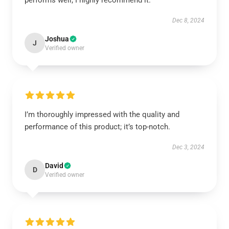
performs well; I highly recommend it.
Dec 8, 2024
Joshua
J
Verified owner
I’m thoroughly impressed with the quality and
performance of this product; it’s top-notch.
Dec 3, 2024
David
D
Verified owner