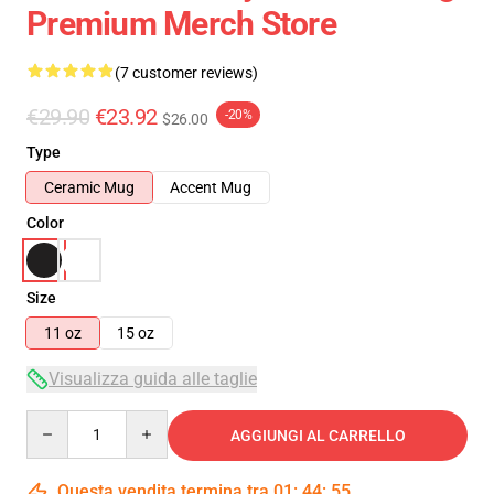
Premium Merch Store
(7 customer reviews)
€29.90
€23.92
-20%
$26.00
Type
Ceramic Mug
Accent Mug
Color
Size
11 oz
15 oz
Visualizza guida alle taglie
Quantity
AGGIUNGI AL CARRELLO
Questa vendita termina tra
01
:
44
:
54