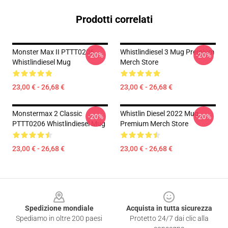
Prodotti correlati
Monster Max II PTTT0206
Whistlindiesel 3 Mug Premium
-20%
-20%
Whistlindiesel Mug
Merch Store
23,00 € - 26,68 €
23,00 € - 26,68 €
Monstermax 2 Classic
Whistlin Diesel 2022 Mug
-20%
-20%
PTTT0206 Whistlindiesel Mug
Premium Merch Store
23,00 € - 26,68 €
23,00 € - 26,68 €
Footer
Spedizione mondiale
Acquista in tutta sicurezza
Spediamo in oltre 200 paesi
Protetto 24/7 dai clic alla