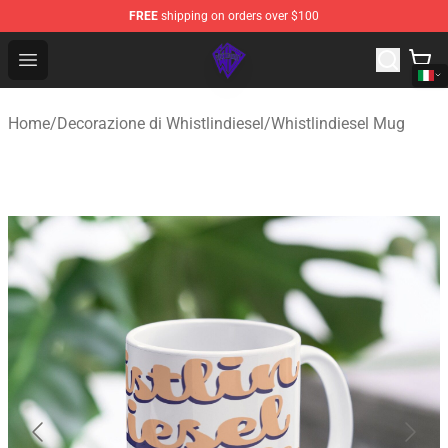
FREE
shipping on orders over $100
WhistlinDiesel Shop - Official WhistlinDiesel Merchandise
Open menu
Home
/
Decorazione di Whistlindiesel
/
Whistlindiesel Mug