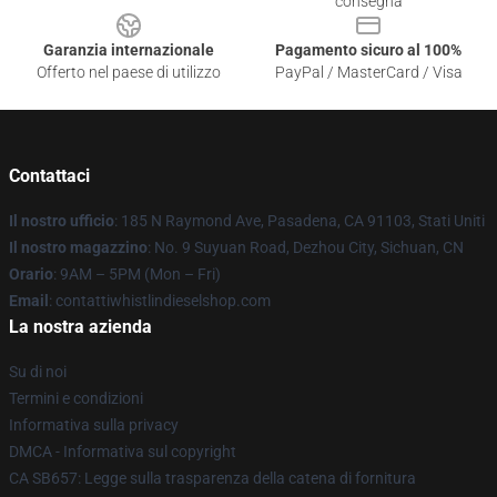
consegna
Garanzia internazionale
Pagamento sicuro al 100%
Offerto nel paese di utilizzo
PayPal / MasterCard / Visa
Contattaci
Il nostro ufficio
: 185 N Raymond Ave, Pasadena, CA 91103, Stati Uniti
Il nostro magazzino
: No. 9 Suyuan Road, Dezhou City, Sichuan, CN
Orario
: 9AM – 5PM (Mon – Fri)
Email
: contattiwhistlindieselshop.com
La nostra azienda
Su di noi
Termini e condizioni
Informativa sulla privacy
DMCA - Informativa sul copyright
CA SB657: Legge sulla trasparenza della catena di fornitura