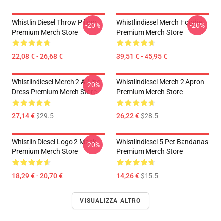
Whistlin Diesel Throw Pillow
Whistlindiesel Merch Hoodie
-20%
-20%
Premium Merch Store
Premium Merch Store
22,08 € - 26,68 €
39,51 € - 45,95 €
Whistlindiesel Merch 2 A-Line
Whistlindiesel Merch 2 Apron
-20%
Dress Premium Merch Store
Premium Merch Store
27,14 €
$29.5
26,22 €
$28.5
Whistlin Diesel Logo 2 Mask
Whistlindiesel 5 Pet Bandanas
-20%
Premium Merch Store
Premium Merch Store
18,29 € - 20,70 €
14,26 €
$15.5
VISUALIZZA ALTRO