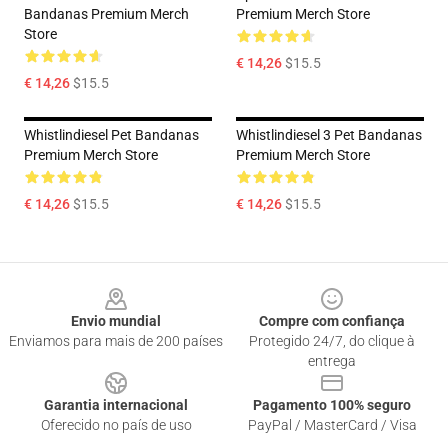
Bandanas Premium Merch
Premium Merch Store
Store
€ 14,26
$15.5
€ 14,26
$15.5
Whistlindiesel Pet Bandanas
Whistlindiesel 3 Pet Bandanas
Premium Merch Store
Premium Merch Store
€ 14,26
$15.5
€ 14,26
$15.5
Footer
Envio mundial
Compre com confiança
Enviamos para mais de 200 países
Protegido 24/7, do clique à
entrega
Garantia internacional
Pagamento 100% seguro
Oferecido no país de uso
PayPal / MasterCard / Visa