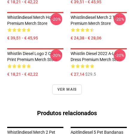
€ 18,21 - € 42,22
€ 39,51 - € 45,95
Whistlindiesel Merch Hoodie
Whistlindiesel Merch 2 T-Shirt
-20%
-20%
Premium Merch Store
Premium Merch Store
€ 39,51 - € 45,95
€ 24,38 - € 28,06
Whistlin Diesel Logo 2 Canvas
Whistlin Diesel 2022 A-Line
-20%
-20%
Print Premium Merch Store
Dress Premium Merch Store
€ 18,21 - € 42,22
€ 27,14
$29.5
VER MAIS
Produtos relacionados
Whistlindiesel Merch 2 Pet
Apitlindiesel 5 Pet Bandanas