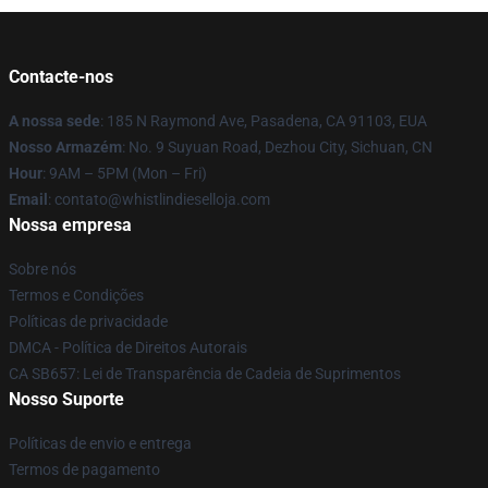
Contacte-nos
A nossa sede
: 185 N Raymond Ave, Pasadena, CA 91103, EUA
Nosso Armazém
: No. 9 Suyuan Road, Dezhou City, Sichuan, CN
Hour
: 9AM – 5PM (Mon – Fri)
Email
: contato@whistlindieselloja.com
Nossa empresa
Sobre nós
Termos e Condições
Políticas de privacidade
DMCA - Política de Direitos Autorais
CA SB657: Lei de Transparência de Cadeia de Suprimentos
Nosso Suporte
Políticas de envio e entrega
Termos de pagamento