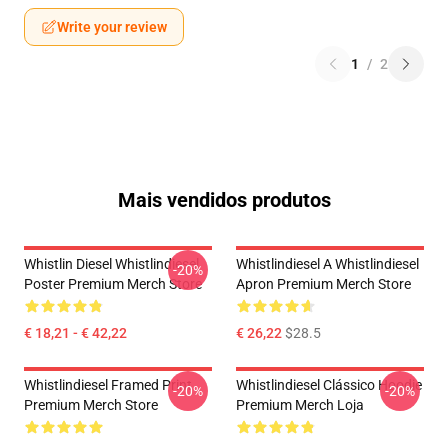
Write your review
1
/
2
Mais vendidos produtos
Whistlin Diesel Whistlindiesel
Whistlindiesel A Whistlindiesel
-20%
Poster Premium Merch Store
Apron Premium Merch Store
€ 18,21 - € 42,22
€ 26,22
$28.5
Whistlindiesel Framed Print
Whistlindiesel Clássico Hoodie
-20%
-20%
Premium Merch Store
Premium Merch Loja