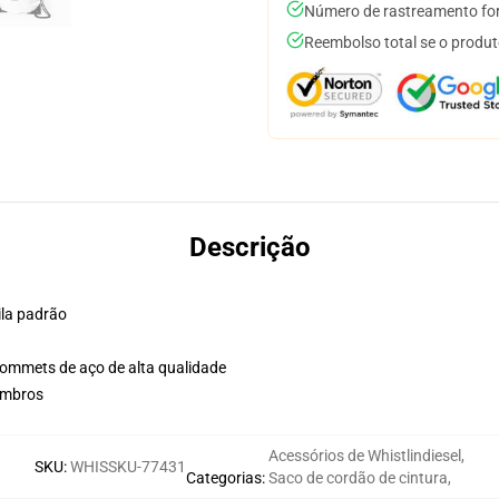
Número de rastreamento for
Reembolso total se o produt
Descrição
ila padrão
grommets de aço de alta qualidade
ombros
Acessórios de Whistlindiesel
,
SKU
:
WHISSKU-77431
Categorias
:
Saco de cordão de cintura
,