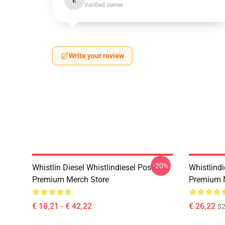
E
Verified owner
Write your review
-20%
Whistlin Diesel Whistlindiesel Poster
Whistlindi
Premium Merch Store
Premium 
€ 18,21 - € 42,22
€ 26,22
$2