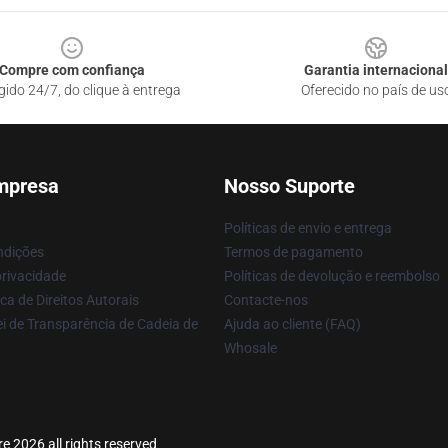
Compre com confiança
Garantia internacional
gido 24/7, do clique à entrega
Oferecido no país de us
mpresa
Nosso Suporte
Políticas de envio e entrega
ndições
Termos de pagamento
privacidade
Políticas de devolução e reembolso
ca de Direitos Autorais
Contacte-nos
i de Transparência de Cadeia de
Ajuda ao cliente (FAQ)
Whosale
re 2026 all rights reserved