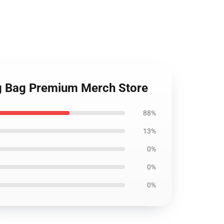
ing Bag Premium Merch Store
88%
13%
0%
0%
0%