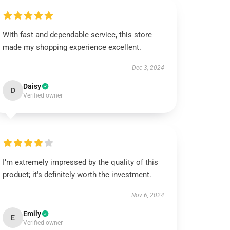
With fast and dependable service, this store
made my shopping experience excellent.
Dec 3, 2024
Daisy
D
Verified owner
I’m extremely impressed by the quality of this
product; it's definitely worth the investment.
Nov 6, 2024
Emily
E
Verified owner