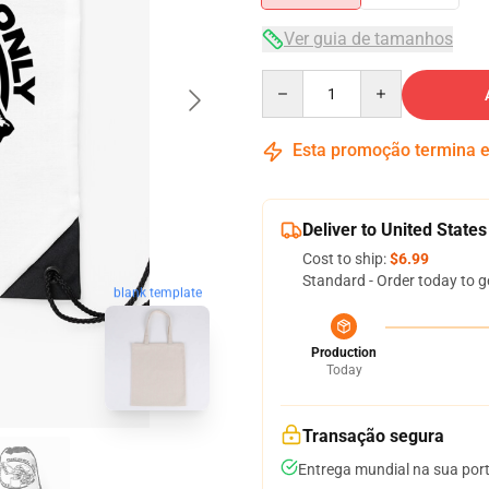
Ver guia de tamanhos
Quantity
Esta promoção termina
Deliver to United States
Cost to ship:
$6.99
Standard - Order today to g
blank template
Production
Today
Transação segura
Entrega mundial na sua por