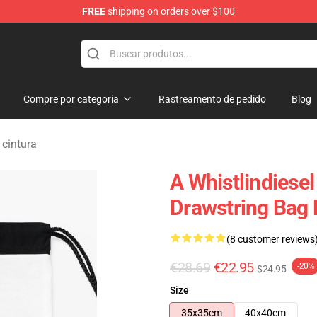
FREE
shipping on orders over $100
ise Store
Compre por categoria
Rastreamento de pedido
Blog
 cintura
A Whistlindiesel
Drawstring Bag
(8 customer reviews
€28.69
€22.95
-20%
$24.95
Size
35x35cm
40x40cm