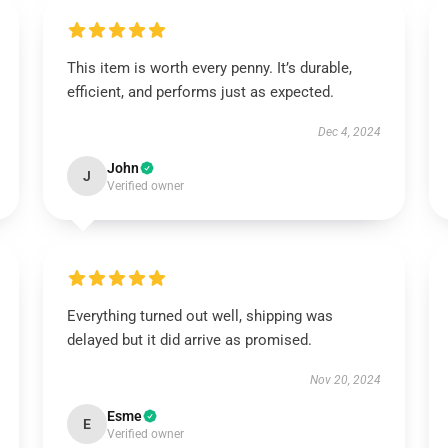
This item is worth every penny. It’s durable,
efficient, and performs just as expected.
Dec 4, 2024
John
J
Verified owner
Everything turned out well, shipping was
delayed but it did arrive as promised.
Nov 20, 2024
Esme
E
Verified owner