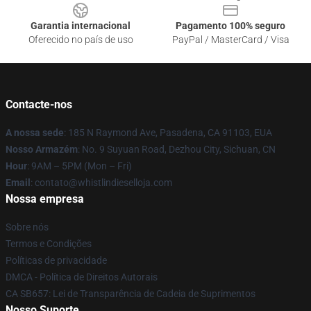
Garantia internacional
Pagamento 100% seguro
Oferecido no país de uso
PayPal / MasterCard / Visa
Contacte-nos
A nossa sede
: 185 N Raymond Ave, Pasadena, CA 91103, EUA
Nosso Armazém
: No. 9 Suyuan Road, Dezhou City, Sichuan, CN
Hour
: 9AM – 5PM (Mon – Fri)
Email
: contato@whistlindieselloja.com
Nossa empresa
Sobre nós
Termos e Condições
Políticas de privacidade
DMCA - Política de Direitos Autorais
CA SB657: Lei de Transparência de Cadeia de Suprimentos
Nosso Suporte