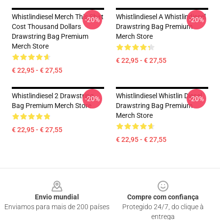
Whistlindiesel Merch This Shirt
Whistlindiesel A Whistlindiesel
-20%
-20%
Cost Thousand Dollars
Drawstring Bag Premium
Drawstring Bag Premium
Merch Store
Merch Store
€ 22,95 - € 27,55
€ 22,95 - € 27,55
Whistlindiesel 2 Drawstring
Whistlindiesel Whistlin Diesel
-20%
-20%
Bag Premium Merch Store
Drawstring Bag Premium
Merch Store
€ 22,95 - € 27,55
€ 22,95 - € 27,55
Footer
Envio mundial
Compre com confiança
Enviamos para mais de 200 países
Protegido 24/7, do clique à
entrega