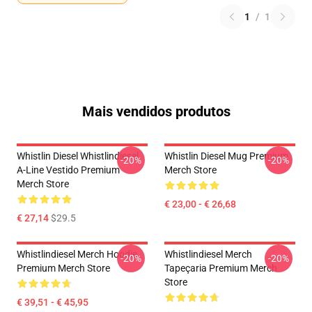
1
/
1
Mais vendidos produtos
Whistlin Diesel Whistlindiesel
Whistlin Diesel Mug Premium
-20%
-20%
A-Line Vestido Premium
Merch Store
Merch Store
€ 23,00 - € 26,68
€ 27,14
$29.5
Whistlindiesel Merch Hoodie
Whistlindiesel Merch
-20%
-20%
Premium Merch Store
Tapeçaria Premium Merch
Store
€ 39,51 - € 45,95