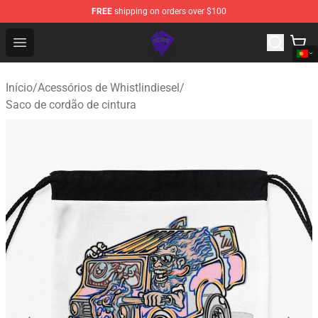
FREE
shipping on orders over $100
WhistlinDiesel Shop - Official WhistlinDiesel Merchandise
Open menu
Início
/
Acessórios de Whistlindiesel
/
Saco de cordão de cintura