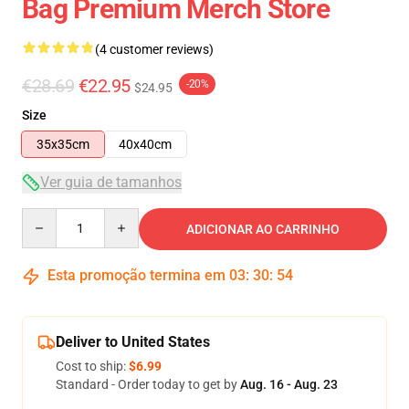
Bag Premium Merch Store
(4 customer reviews)
€28.69
€22.95
-20%
$24.95
Size
35x35cm
40x40cm
Ver guia de tamanhos
Quantity
ADICIONAR AO CARRINHO
Esta promoção termina em
03
:
30
:
54
Deliver to United States
Cost to ship:
$6.99
Standard - Order today to get by
Aug. 16 - Aug. 23