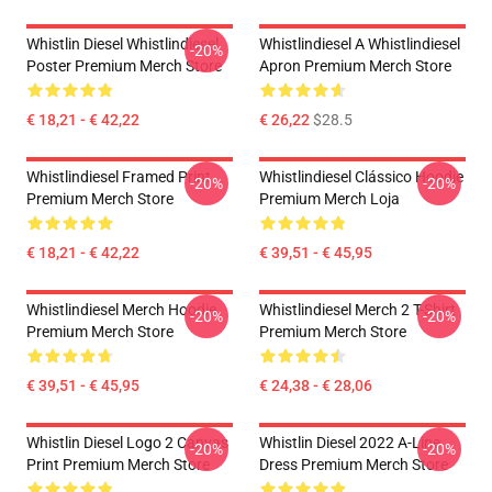
Whistlin Diesel Whistlindiesel
Whistlindiesel A Whistlindiesel
-20%
Poster Premium Merch Store
Apron Premium Merch Store
€ 18,21 - € 42,22
€ 26,22
$28.5
Whistlindiesel Framed Print
Whistlindiesel Clássico Hoodie
-20%
-20%
Premium Merch Store
Premium Merch Loja
€ 18,21 - € 42,22
€ 39,51 - € 45,95
Whistlindiesel Merch Hoodie
Whistlindiesel Merch 2 T-Shirt
-20%
-20%
Premium Merch Store
Premium Merch Store
€ 39,51 - € 45,95
€ 24,38 - € 28,06
Whistlin Diesel Logo 2 Canvas
Whistlin Diesel 2022 A-Line
-20%
-20%
Print Premium Merch Store
Dress Premium Merch Store