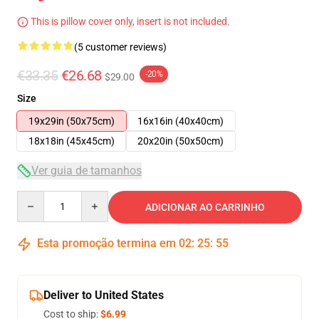
This is pillow cover only, insert is not included.
(5 customer reviews)
€33.35
€26.68
-20%
$29.00
Size
19x29in (50x75cm)
16x16in (40x40cm)
18x18in (45x45cm)
20x20in (50x50cm)
Ver guia de tamanhos
Quantity
ADICIONAR AO CARRINHO
Esta promoção termina em
02
:
25
:
54
Deliver to United States
Cost to ship:
$6.99