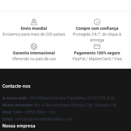
Footer
Envio mundial
Compre com confiança
Enviamos para mais de 200 países
Protegido 24/7, do clique à
entrega
Garantia internacional
Pagamento 100% seguro
Oferecido no país de uso
PayPal / MasterCard / Visa
Contacte-nos
A nossa sede
: 185 N Raymond Ave, Pasadena, CA 91103, EUA
Nosso Armazém
: No. 9 Suyuan Road, Dezhou City, Sichuan, CN
Hour
: 9AM – 5PM (Mon – Fri)
Email
: contato@whistlindieselloja.com
Nossa empresa