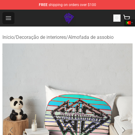
FREE
shipping on orders over $100
WhistlinDiesel Shop - Official WhistlinDiesel Merchandise
Open menu
Início
/
Decoração de interiores
/
Almofada de assobio