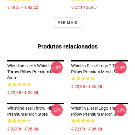
€ 18,21 - € 42,22
€ 27,14
$29.5
VER MAIS
Produtos relacionados
Whistlindiesel A Whistlindiesel
Whistlin Diesel Logo 2 Throw
-20%
-20%
Throw Pillow Premium Merch
Pillow Premium Merch Store
Store
€ 22,08 - € 26,68
€ 22,08 - € 26,68
Whistlindiesel Throw Pillow
Whistlin Diesel Logo Throw
-20%
-20%
Premium Merch Store
Pillow Premium Merch Store
€ 22,08 - € 26,68
€ 22,08 - € 26,68