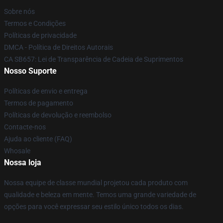
Sobre nós
Termos e Condições
Políticas de privacidade
DMCA - Política de Direitos Autorais
CA SB657: Lei de Transparência de Cadeia de Suprimentos
Nosso Suporte
Políticas de envio e entrega
Termos de pagamento
Políticas de devolução e reembolso
Contacte-nos
Ajuda ao cliente (FAQ)
Whosale
Nossa loja
Nossa equipe de classe mundial projetou cada produto com
qualidade e beleza em mente. Temos uma grande variedade de
opções para você expressar seu estilo único todos os dias.