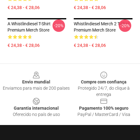
€ 24,38 - € 28,06
€ 24,38 - € 28,06
A Whistlindiesel T-Shirt
Whistlindiesel Merch 2 T-Shirt
-20%
-20%
Premium Merch Store
Premium Merch Store
€ 24,38 - € 28,06
€ 24,38 - € 28,06
Footer
Envio mundial
Compre com confiança
Enviamos para mais de 200 países
Protegido 24/7, do clique à
entrega
Garantia internacional
Pagamento 100% seguro
Oferecido no país de uso
PayPal / MasterCard / Visa