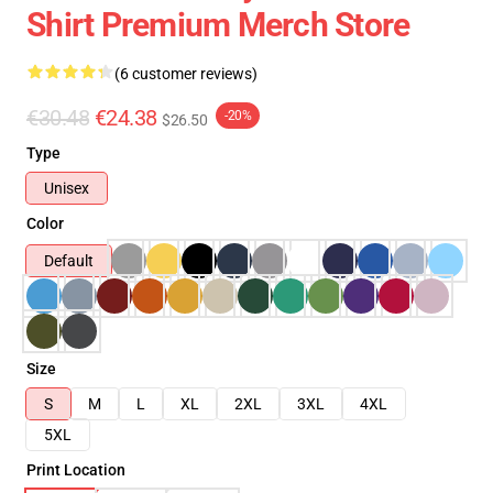
Shirt Premium Merch Store
(6 customer reviews)
€30.48
€24.38
-20%
$26.50
Type
Unisex
Color
Default
Size
S
M
L
XL
2XL
3XL
4XL
5XL
Print Location