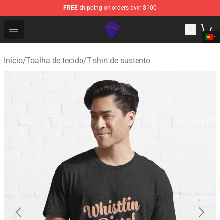
FREE
shipping on orders over $100
WhistlinDiesel Shop - Official WhistlinDiesel Merchandise
Open menu
Início
/
Toalha de tecido
/
T-shirt de sustento