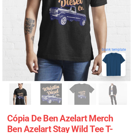
blank template
Cópia De Ben Azelart Merch
Ben Azelart Stay Wild Tee T-