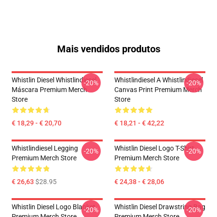
Mais vendidos produtos
Whistlin Diesel Whistlindiesel
Whistlindiesel A Whistlindiesel
-20%
-20%
Máscara Premium Merch
Canvas Print Premium Merch
Store
Store
€ 18,29 - € 20,70
€ 18,21 - € 42,22
Whistlindiesel Legging
Whistlin Diesel Logo T-Shirt
-20%
-20%
Premium Merch Store
Premium Merch Store
€ 26,63
$28.95
€ 24,38 - € 28,06
Whistlin Diesel Logo Blanket
Whistlin Diesel Drawstring Bag
-20%
-20%
Premium Merch Store
Premium Merch Store