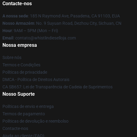
Contacte-nos
A nossa sede
: 185 N Raymond Ave, Pasadena, CA 91103, EUA
Nosso Armazém
: No. 9 Suyuan Road, Dezhou City, Sichuan, CN
Hour
: 9AM – 5PM (Mon – Fri)
Email
: contato@whistlindieselloja.com
Nossa empresa
Sobre nós
Termos e Condições
Políticas de privacidade
DMCA - Política de Direitos Autorais
CA SB657: Lei de Transparência de Cadeia de Suprimentos
Nosso Suporte
Políticas de envio e entrega
Termos de pagamento
Políticas de devolução e reembolso
Contacte-nos
Ajuda ao cliente (FAQ)