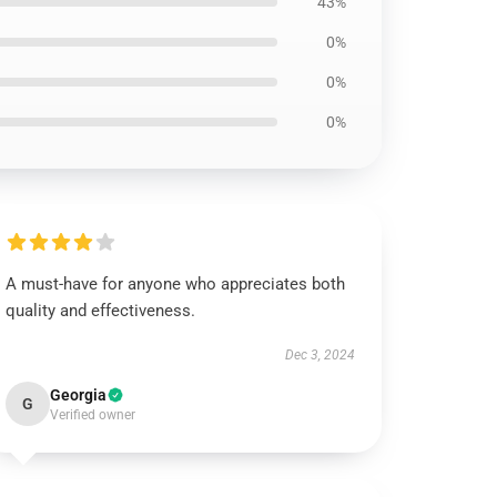
43%
0%
0%
0%
A must-have for anyone who appreciates both
quality and effectiveness.
Dec 3, 2024
Georgia
G
Verified owner