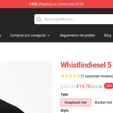
FREE
shipping on orders over $100
ise Store
a
Comprar por categoría
Seguimiento de pedido
Blog
Whistlindiesel 
(7 customer reviews
€24.73
€19.78
-20%
$21.50
Type
Snapback Hat
Bucket Hat
Style