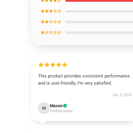
★★★★☆
★★★☆☆
★★☆☆☆
★☆☆☆☆
This product provides consistent performance
and is user-friendly; I’m very satisfied.
Dec 5, 2024
Mason
M
Verified owner