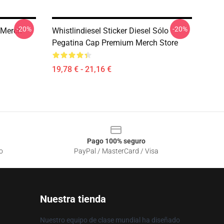
-20%
-20%
 Merch
Whistlindiesel Sticker Diesel Sólo
Pegatina Cap Premium Merch Store
19,78 € - 21,16 €
Pago 100% seguro
o
PayPal / MasterCard / Visa
Nuestra tienda
Nuestro equipo de clase mundial ha diseñado