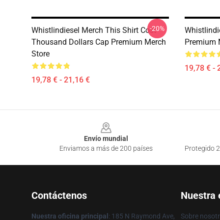
-20%
Whistlindiesel Merch This Shirt Cost
Whistlindi
Thousand Dollars Cap Premium Merch
Premium 
Store
19,78 € - 
19,78 € - 21,16 €
Footer
Envío mundial
Enviamos a más de 200 países
Protegido 2
Contáctenos
Nuestra
Nuestra oficina principal
: 185 N Raymond Ave,
Sobre nosot