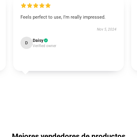
Feels perfect to use, I’m really impressed.
Nov 5, 2024
Daisy
D
Verified owner
Mejores vendedores de productos