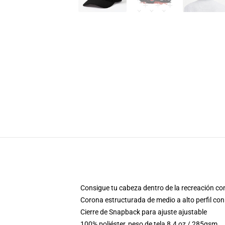
Consigue tu cabeza dentro de la recreación con
Corona estructurada de medio a alto perfil con 
Cierre de Snapback para ajuste ajustable
100% poliéster, peso de tela 8.4 oz / 285gsm