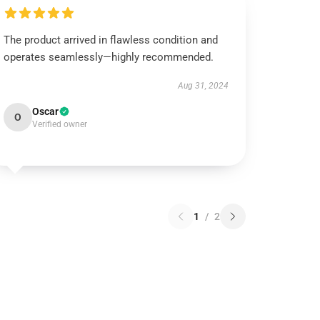
The product arrived in flawless condition and
operates seamlessly—highly recommended.
Aug 31, 2024
Oscar
O
Verified owner
1
/
2