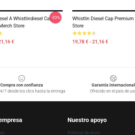
-20%
esel A Whistlindiesel Cap
Whistlin Diesel Cap Premium
Merch Store
Store
21,16 €
19,78 € - 21,16 €
Compra con confianza
Garantía internacional
4/7 desde los clics hasta la entrega
Ofrecido en el país de us
 empresa
Nuestro apoyo
ros
Políticas de envío