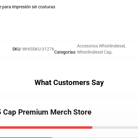
e para impresión sin costuras
Accesorios Whistlindiesel
,
SKU
:
WHISSKU-31276
Categorías
:
Whistlindiesel Cap
,
What Customers Say
l 5 Cap Premium Merch Store