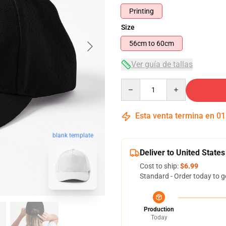
Printing
Size
56cm to 60cm
Ver guía de tallas
Quantity
Esta venta termina en
01
blank template
Deliver to United States
Cost to ship:
$6.99
Standard - Order today to g
Production
Today