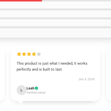
This product is just what I needed; it works
perfectly and is built to last.
Dec 4, 2024
Leah
L
Verified owner