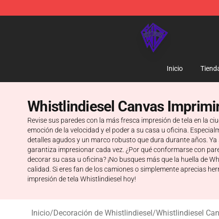
WhistlinDiesel Shop - Official WhistlinDiesel Merchand
Inicio
Tiend
Whistlindiesel Canvas Imprimi
Revise sus paredes con la más fresca impresión de tela en la ci
emoción de la velocidad y el poder a su casa u oficina. Especia
detalles agudos y un marco robusto que dura durante años. Ya
garantiza impresionar cada vez. ¿Por qué conformarse con pare
decorar su casa u oficina? ¡No busques más que la huella de Whis
calidad. Si eres fan de los camiones o simplemente aprecias her
impresión de tela Whistlindiesel hoy!
Inicio
/
Decoración de Whistlindiesel
/
Whistlindiesel Ca