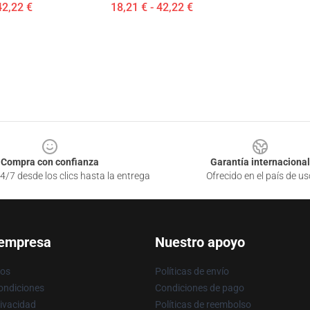
42,22 €
18,21 € - 42,22 €
Compra con confianza
Garantía internacional
4/7 desde los clics hasta la entrega
Ofrecido en el país de us
 empresa
Nuestro apoyo
ros
Políticas de envío
ondiciones
Condiciones de pago
rivacidad
Políticas de reembolso