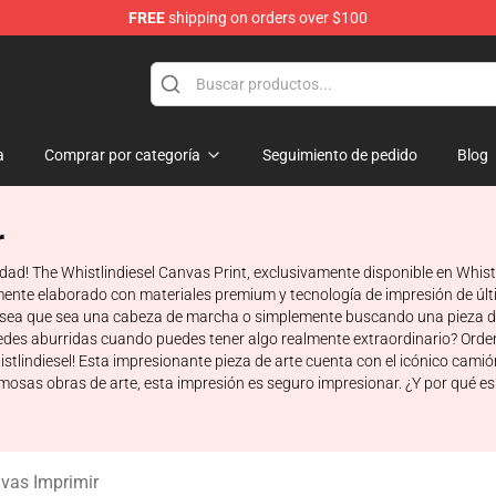
FREE
shipping on orders over $100
ise Store
a
Comprar por categoría
Seguimiento de pedido
Blog
r
udad! The Whistlindiesel Canvas Print, exclusivamente disponible en Whis
lmente elaborado con materiales premium y tecnología de impresión de últ
 sea que sea una cabeza de marcha o simplemente buscando una pieza de 
des aburridas cuando puedes tener algo realmente extraordinario? Orden
tlindiesel! Esta impresionante pieza de arte cuenta con el icónico camión 
mosas obras de arte, esta impresión es seguro impresionar. ¿Y por qué es
nvas Imprimir