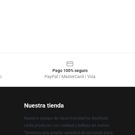
Pago 100% seguro
o
PayPal / MasterCard / Visa
Nuestra tienda
Nuestro equipo de clase mundial ha diseñado
cada producto con calidad y belleza en mente.
Tenemos una amplia variedad de opciones para