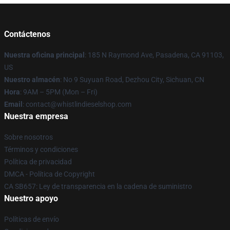
Contáctenos
Nuestra oficina principal
: 185 N Raymond Ave, Pasadena, CA 91103,
US
Nuestro almacén
: No 9 Suyuan Road, Dezhou City, Sichuan, CN
Hora
: 9AM – 5PM (Mon – Fri)
Email
: contact@whistlindieselshop.com
Nuestra empresa
Sobre nosotros
Términos y condiciones
Política de privacidad
DMCA - Política de Copyright
CA SB657: Ley de transparencia en la cadena de suministro
Nuestro apoyo
Políticas de envío