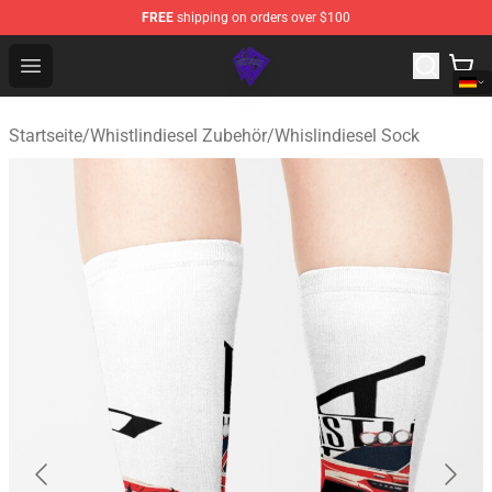
FREE
shipping on orders over $100
WhistlinDiesel Shop - Official WhistlinDiesel Merchandise
Open menu
Startseite
/
Whistlindiesel Zubehör
/
Whislindiesel Sock