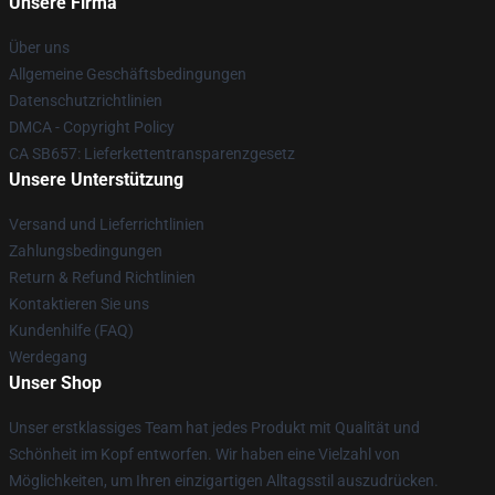
Unsere Firma
Über uns
Allgemeine Geschäftsbedingungen
Datenschutzrichtlinien
DMCA - Copyright Policy
CA SB657: Lieferkettentransparenzgesetz
Unsere Unterstützung
Versand und Lieferrichtlinien
Zahlungsbedingungen
Return & Refund Richtlinien
Kontaktieren Sie uns
Kundenhilfe (FAQ)
Werdegang
Unser Shop
Unser erstklassiges Team hat jedes Produkt mit Qualität und
Schönheit im Kopf entworfen. Wir haben eine Vielzahl von
Möglichkeiten, um Ihren einzigartigen Alltagsstil auszudrücken.