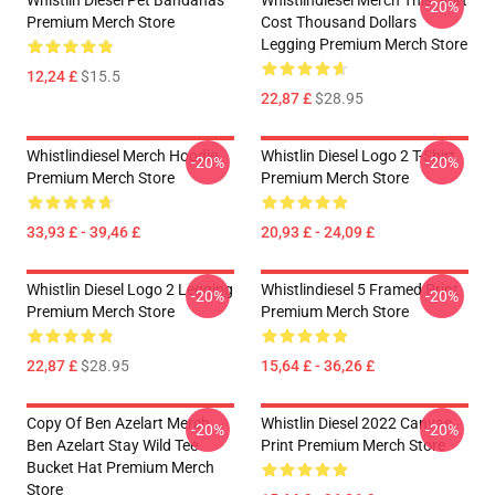
Whistlin Diesel Pet Bandanas
Whistlindiesel Merch This Shirt
-20%
Premium Merch Store
Cost Thousand Dollars
Legging Premium Merch Store
12,24 £
$15.5
22,87 £
$28.95
Whistlindiesel Merch Hoodie
Whistlin Diesel Logo 2 T-Shirt
-20%
-20%
Premium Merch Store
Premium Merch Store
33,93 £ - 39,46 £
20,93 £ - 24,09 £
Whistlin Diesel Logo 2 Legging
Whistlindiesel 5 Framed Print
-20%
-20%
Premium Merch Store
Premium Merch Store
22,87 £
$28.95
15,64 £ - 36,26 £
Copy Of Ben Azelart Merch
Whistlin Diesel 2022 Canvas
-20%
-20%
Ben Azelart Stay Wild Tee
Print Premium Merch Store
Bucket Hat Premium Merch
Store