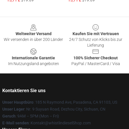
15,71 £
$19.89
15,71 £
$19.89
Footer
Weltweiter Versand
Kaufen Sie mit Vertrauen
Wir versenden in über 200 Länder
24/7 Schutz von Klicks bis zur
Lieferung
Internationale Garantie
100% Sicherer Checkout
Im Nutzungsland angeboten
PayPal / MasterCard / Visa
Kontaktieren Sie uns
Unser Hauptbüro
: 185 N Raymond Ave, Pasadena, CA 91103, US
Unser Lager
: Nr. 9 Suyuan Road, Dezhou City, Sichuan, CN
Geruch
: 9AM – 5PM (Mon – Fri)
E-Mail senden
: Kontakt@whistlindieselShop.com