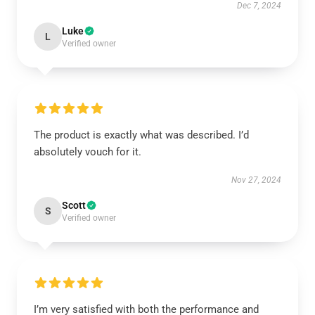
Dec 7, 2024
Luke
L
Verified owner
The product is exactly what was described. I’d
absolutely vouch for it.
Nov 27, 2024
Scott
S
Verified owner
I’m very satisfied with both the performance and