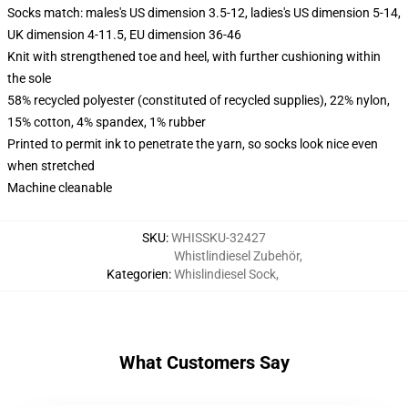
Socks match: males's US dimension 3.5-12, ladies's US dimension 5-14,
UK dimension 4-11.5, EU dimension 36-46
Knit with strengthened toe and heel, with further cushioning within
the sole
58% recycled polyester (constituted of recycled supplies), 22% nylon,
15% cotton, 4% spandex, 1% rubber
Printed to permit ink to penetrate the yarn, so socks look nice even
when stretched
Machine cleanable
SKU
:
WHISSKU-32427
Whistlindiesel Zubehör
,
Kategorien
:
Whislindiesel Sock
,
What Customers Say