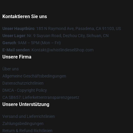
Kontaktieren Sie uns
Unser Hauptbüro
: 185 N Raymond Ave, Pasadena, CA 91103, US
Unser Lager
: Nr. 9 Suyuan Road, Dezhou City, Sichuan, CN
Geruch
: 9AM – 5PM (Mon – Fri)
E-Mail senden
: Kontakt@whistlindieselShop.com
Unsere Firma
Über uns
Allgemeine Geschäftsbedingungen
Datenschutzrichtlinien
DMCA - Copyright Policy
CA SB657: Lieferkettentransparenzgesetz
Unsere Unterstützung
Versand und Lieferrichtlinien
Zahlungsbedingungen
Return & Refund Richtlinien