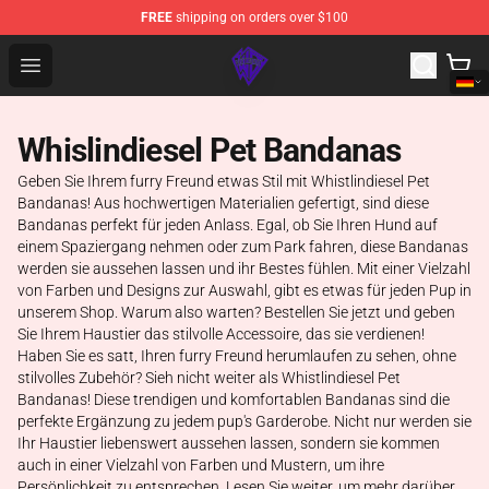
FREE
shipping on orders over $100
WhistlinDiesel Shop - Official WhistlinDiesel Merchandise
Open menu
Whislindiesel Pet Bandanas
Geben Sie Ihrem furry Freund etwas Stil mit Whistlindiesel Pet
Bandanas! Aus hochwertigen Materialien gefertigt, sind diese
Bandanas perfekt für jeden Anlass. Egal, ob Sie Ihren Hund auf
einem Spaziergang nehmen oder zum Park fahren, diese Bandanas
werden sie aussehen lassen und ihr Bestes fühlen. Mit einer Vielzahl
von Farben und Designs zur Auswahl, gibt es etwas für jeden Pup in
unserem Shop. Warum also warten? Bestellen Sie jetzt und geben
Sie Ihrem Haustier das stilvolle Accessoire, das sie verdienen!
Haben Sie es satt, Ihren furry Freund herumlaufen zu sehen, ohne
stilvolles Zubehör? Sieh nicht weiter als Whistlindiesel Pet
Bandanas! Diese trendigen und komfortablen Bandanas sind die
perfekte Ergänzung zu jedem pup's Garderobe. Nicht nur werden sie
Ihr Haustier liebenswert aussehen lassen, sondern sie kommen
auch in einer Vielzahl von Farben und Mustern, um ihre
Persönlichkeit zu entsprechen. Lesen Sie weiter, um mehr darüber