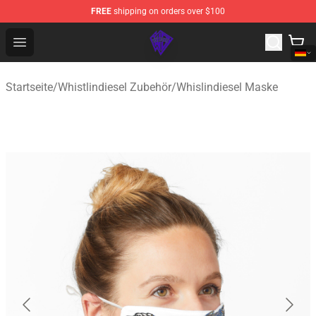
FREE
shipping on orders over $100
WhistlinDiesel Shop - Official WhistlinDiesel Merchandise
Open menu
Startseite
/
Whistlindiesel Zubehör
/
Whislindiesel Maske