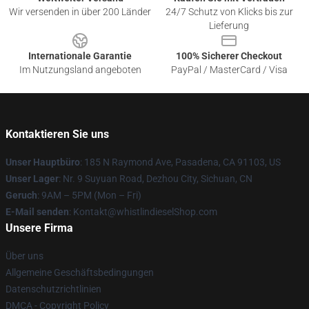
Wir versenden in über 200 Länder
24/7 Schutz von Klicks bis zur
Lieferung
Internationale Garantie
100% Sicherer Checkout
Im Nutzungsland angeboten
PayPal / MasterCard / Visa
Kontaktieren Sie uns
Unser Hauptbüro
: 185 N Raymond Ave, Pasadena, CA 91103, US
Unser Lager
: Nr. 9 Suyuan Road, Dezhou City, Sichuan, CN
Geruch
: 9AM – 5PM (Mon – Fri)
E-Mail senden
: Kontakt@whistlindieselShop.com
Unsere Firma
Über uns
Allgemeine Geschäftsbedingungen
Datenschutzrichtlinien
DMCA - Copyright Policy