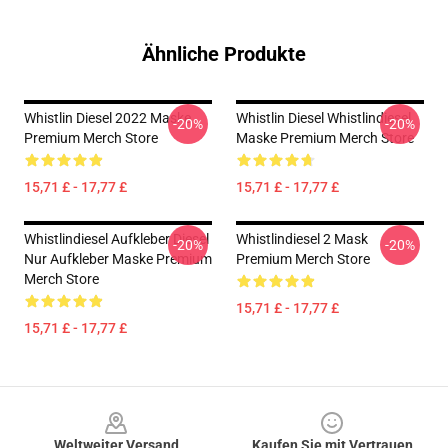
Ähnliche Produkte
Whistlin Diesel 2022 Maske
Whistlin Diesel Whistlindiesel
-20%
-20%
Premium Merch Store
Maske Premium Merch Store
15,71 £ - 17,77 £
15,71 £ - 17,77 £
Whistlindiesel Aufkleber Diesel
Whistlindiesel 2 Mask
-20%
-20%
Nur Aufkleber Maske Premium
Premium Merch Store
Merch Store
15,71 £ - 17,77 £
15,71 £ - 17,77 £
Footer
Weltweiter Versand
Kaufen Sie mit Vertrauen