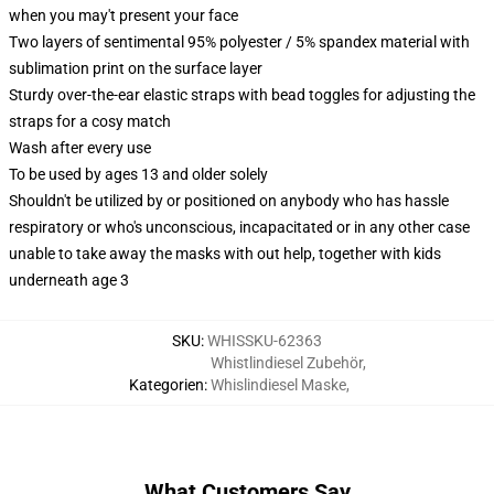
when you may't present your face
Two layers of sentimental 95% polyester / 5% spandex material with
sublimation print on the surface layer
Sturdy over-the-ear elastic straps with bead toggles for adjusting the
straps for a cosy match
Wash after every use
To be used by ages 13 and older solely
Shouldn't be utilized by or positioned on anybody who has hassle
respiratory or who's unconscious, incapacitated or in any other case
unable to take away the masks with out help, together with kids
underneath age 3
SKU
:
WHISSKU-62363
Whistlindiesel Zubehör
,
Kategorien
:
Whislindiesel Maske
,
What Customers Say