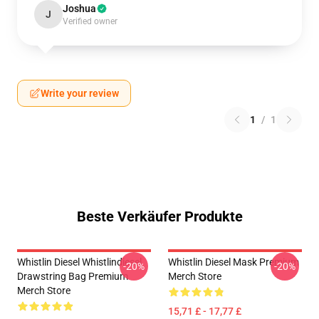
Joshua
J
Verified owner
Write your review
1
/
1
Beste Verkäufer Produkte
Whistlin Diesel Whistlindiesel
Whistlin Diesel Mask Premium
-20%
-20%
Drawstring Bag Premium
Merch Store
Merch Store
15,71 £ - 17,77 £