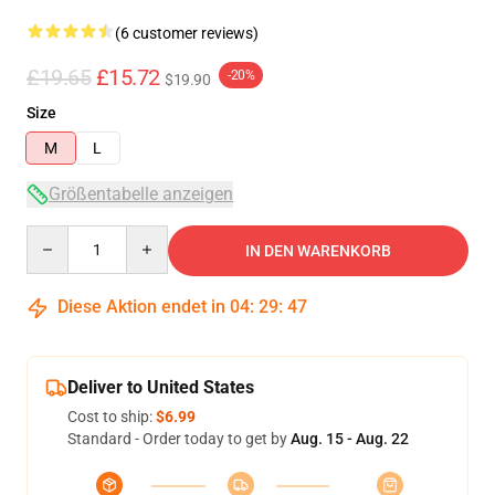
(6 customer reviews)
£19.65
£15.72
-20%
$19.90
Size
M
L
Größentabelle anzeigen
Quantity
IN DEN WARENKORB
Diese Aktion endet in
04
:
29
:
47
Deliver to United States
Cost to ship:
$6.99
Standard - Order today to get by
Aug. 15 - Aug. 22