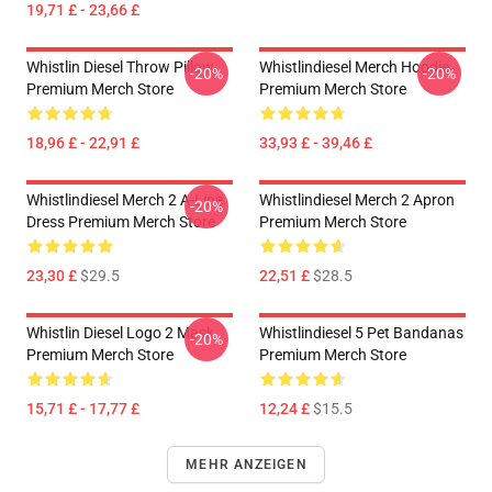
19,71 £ - 23,66 £
Whistlin Diesel Throw Pillow
Whistlindiesel Merch Hoodie
-20%
-20%
Premium Merch Store
Premium Merch Store
18,96 £ - 22,91 £
33,93 £ - 39,46 £
Whistlindiesel Merch 2 A-Line
Whistlindiesel Merch 2 Apron
-20%
Dress Premium Merch Store
Premium Merch Store
23,30 £
$29.5
22,51 £
$28.5
Whistlin Diesel Logo 2 Mask
Whistlindiesel 5 Pet Bandanas
-20%
Premium Merch Store
Premium Merch Store
15,71 £ - 17,77 £
12,24 £
$15.5
MEHR ANZEIGEN