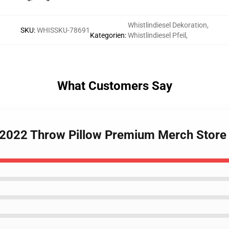
Whistlindiesel Dekoration
,
SKU
:
WHISSKU-78691
Kategorien
:
Whistlindiesel Pfeil
,
What Customers Say
el 2022 Throw Pillow Premium Merch Store