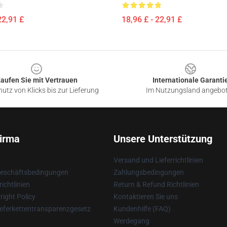
22,91 £
18,96 £ - 22,91 £
aufen Sie mit Vertrauen
Internationale Garanti
utz von Klicks bis zur Lieferung
Im Nutzungsland angebo
irma
Unsere Unterstützung
Versand und Lieferrichtlinien
Geschäftsbedingungen
Zahlungsbedingungen
ichtlinien
Return & Refund Richtlinien
ight Policy
Kontaktieren Sie uns
eferkettentransparenzgesetz
Kundenhilfe (FAQ)
Werdegang