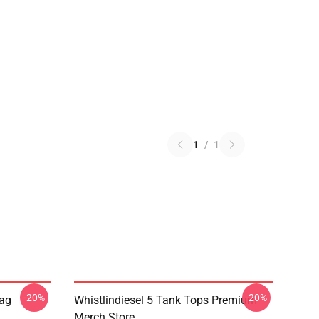
1
/
1
-20%
-20%
Bag
Whistlindiesel 5 Tank Tops Premium
Merch Store