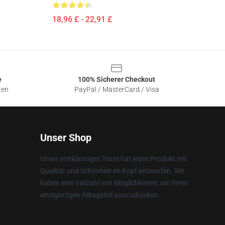
18,96 £ - 22,91 £
e
100% Sicherer Checkout
ten
PayPal / MasterCard / Visa
Unser Shop
Unser erstklassiges Team hat jedes Produkt mit
Qualität und Schönheit im Kopf entworfen. Wir
haben eine Vielzahl von Möglichkeiten, um Ihren
einzigartigen Alltagsstil auszudrücken.