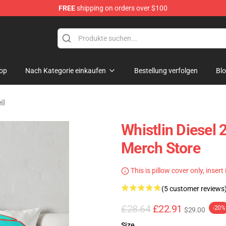
FREE
shipping on orders over $100
ise Store
op
Nach Kategorie einkaufen
Bestellung verfolgen
Bl
il
Whistlin Diesel
Merch Store
This is pillow cover only, insert
(5 customer reviews
£28.64
£22.91
-20%
$29.00
Size