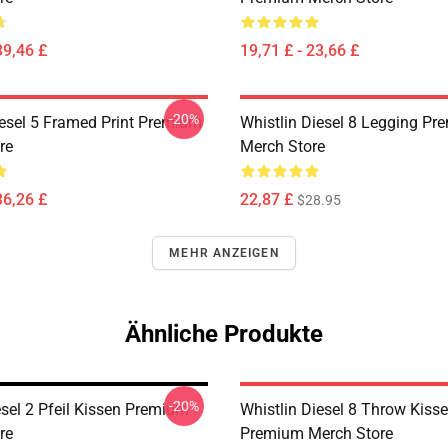
39,46 £
19,71 £ - 23,66 £
-20%
iesel 5 Framed Print Premium
Whistlin Diesel 8 Legging P
re
Merch Store
36,26 £
22,87 £
$28.95
MEHR ANZEIGEN
Ähnliche Produkte
-20%
esel 2 Pfeil Kissen Premium
Whistlin Diesel 8 Throw Kiss
re
Premium Merch Store