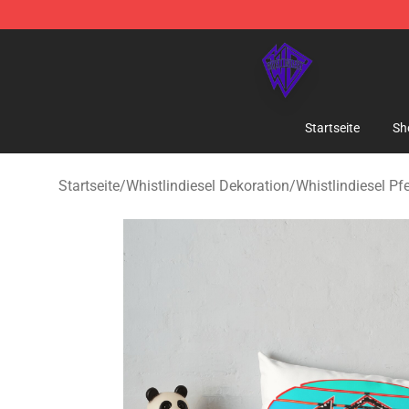
WhistlinDiesel Shop - Official WhistlinDiesel Merchand
Startseite
Sh
Startseite
/
Whistlindiesel Dekoration
/
Whistlindiesel Pfe