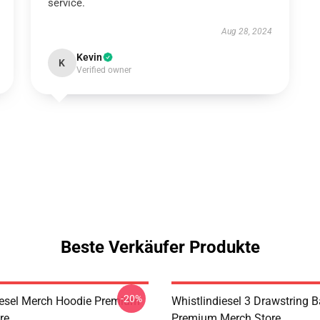
service.
Aug 28, 2024
Kevin
K
Verified owner
Beste Verkäufer Produkte
-20%
iesel Merch Hoodie Premium
Whistlindiesel 3 Drawstring 
re
Premium Merch Store