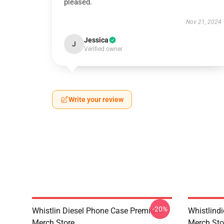
pleased.
Nov 21, 2024
Jessica
J
Verified owner
Write your review
-20%
Whistlin Diesel Phone Case Premium
Whistlind
Merch Store
Merch Sto