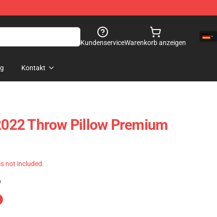
Kundenservice
Warenkorb anzeigen
og
Kontakt
 2022 Throw Pillow Premium
 is not included.
)