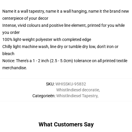
Name it a wall tapestry, name it a wall hanging, name it the brand new
centerpiece of your decor
Intense, vivid colours and positive line element, printed for you while
you order
100% light-weight polyester with completed edge
Chilly light machine wash, line dry or tumble dry low, don't iron or
bleach
Notice: There's a 1 - 2 inch (2.5 - 5.0cm) tolerance on all printed textile
merchandise.
SKU
:
WHISSKU-95832
Whistlindiesel decoratie
,
Categorieën
:
Whistlindiesel Tapestry
,
What Customers Say