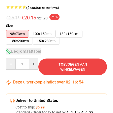
(5 customer reviews)
€25.19
€20.15
-20%
$21.90
Size
95x73cm
100x150cm
130x150cm
150x200cm
150x230cm
Bekijk maattabel
Quantity
TOEVOEGEN AAN
WINKELWAGEN
Deze uitverkoop eindigt over
02
:
16
:
54
Deliver to United States
Cost to ship:
$6.99
Standard - Order today to get by
Aug. 15 - Aug. 22