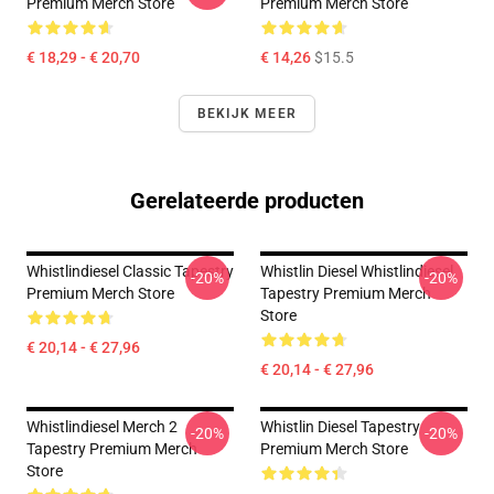
Premium Merch Store
Premium Merch Store
€ 18,29 - € 20,70
€ 14,26
$15.5
BEKIJK MEER
Gerelateerde producten
Whistlindiesel Classic Tapestry
Whistlin Diesel Whistlindiesel
-20%
-20%
Premium Merch Store
Tapestry Premium Merch
Store
€ 20,14 - € 27,96
€ 20,14 - € 27,96
Whistlindiesel Merch 2
Whistlin Diesel Tapestry
-20%
-20%
Tapestry Premium Merch
Premium Merch Store
Store