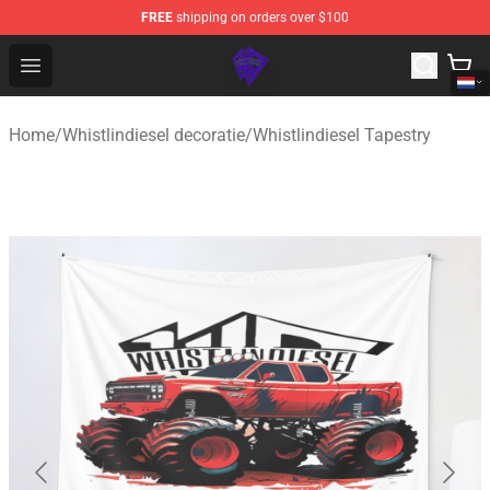
FREE
shipping on orders over $100
WhistlinDiesel Shop - Official WhistlinDiesel Merchandise
Open menu
Home
/
Whistlindiesel decoratie
/
Whistlindiesel Tapestry