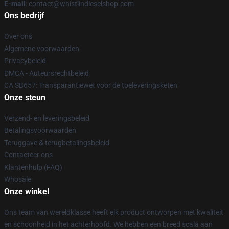
E-mail
: contact@whistlindieselshop.com
Ons bedrijf
Over ons
Algemene voorwaarden
Privacybeleid
DMCA - Auteursrechtbeleid
CA SB657: Transparantiewet voor de toeleveringsketen
Onze steun
Verzend- en leveringsbeleid
Betalingsvoorwaarden
Teruggave & terugbetalingsbeleid
Contacteer ons
Klantenhulp (FAQ)
Whosale
Onze winkel
Ons team van wereldklasse heeft elk product ontworpen met kwaliteit
en schoonheid in het achterhoofd. We hebben een breed scala aan