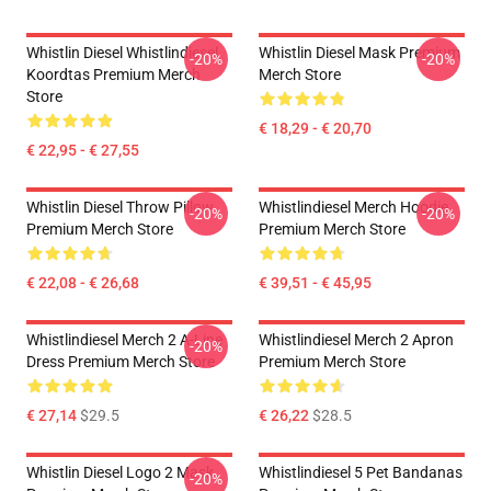
Whistlin Diesel Whistlindiesel
Whistlin Diesel Mask Premium
-20%
-20%
Koordtas Premium Merch
Merch Store
Store
€ 18,29 - € 20,70
€ 22,95 - € 27,55
Whistlin Diesel Throw Pillow
Whistlindiesel Merch Hoodie
-20%
-20%
Premium Merch Store
Premium Merch Store
€ 22,08 - € 26,68
€ 39,51 - € 45,95
Whistlindiesel Merch 2 A-Line
Whistlindiesel Merch 2 Apron
-20%
Dress Premium Merch Store
Premium Merch Store
€ 27,14
$29.5
€ 26,22
$28.5
Whistlin Diesel Logo 2 Mask
Whistlindiesel 5 Pet Bandanas
-20%