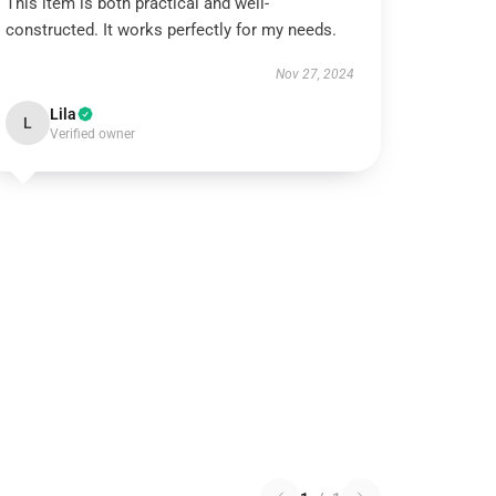
This item is both practical and well-
constructed. It works perfectly for my needs.
Nov 27, 2024
Lila
L
Verified owner