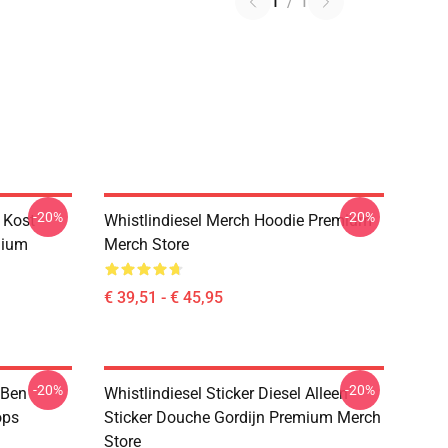
1
/
1
-20%
-20%
t Kost
Whistlindiesel Merch Hoodie Premium
mium
Merch Store
€ 39,51 - € 45,95
-20%
-20%
 Ben
Whistlindiesel Sticker Diesel Alleen
ops
Sticker Douche Gordijn Premium Merch
Store