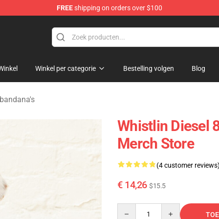
FREE
shipping on orders over $100
ise Store
Winkel
Winkel per categorie
Bestelling volgen
Blog
rbandana's
Whistlin Diesel
Merch Store
(4 customer reviews
€ 14,26
$15.5
Quantity
TOE