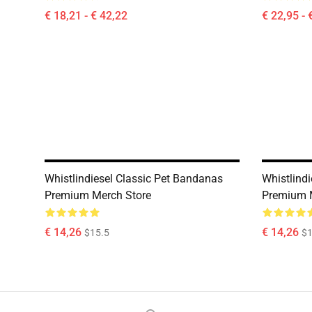
€ 18,21 - € 42,22
€ 22,95 - 
Whistlindiesel Classic Pet Bandanas
Whistlind
Premium Merch Store
Premium 
€ 14,26
€ 14,26
$15.5
$1
Footer