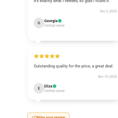
It’s exactly what I needed, so glad I found it.
Dec 5, 2024
Georgia
G
Verified owner
Outstanding quality for the price, a great deal.
Nov 19, 2024
Eliza
E
Verified owner
Write your review