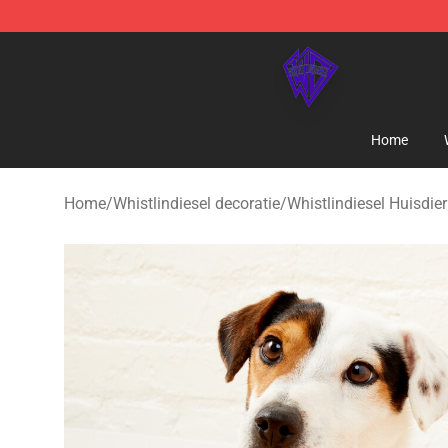
WhistlinDiesel Shop - Official WhistlinDiesel Merchand
Home
Home
/
Whistlindiesel decoratie
/
Whistlindiesel Huisdie