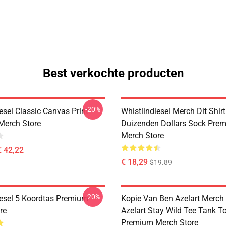
Best verkochte producten
-20%
esel Classic Canvas Print
Whistlindiesel Merch Dit Shir
Merch Store
Duizenden Dollars Sock Pre
Merch Store
€ 42,22
€ 18,29
$19.89
-20%
iesel 5 Koordtas Premium
Kopie Van Ben Azelart Merch
re
Azelart Stay Wild Tee Tank T
Premium Merch Store