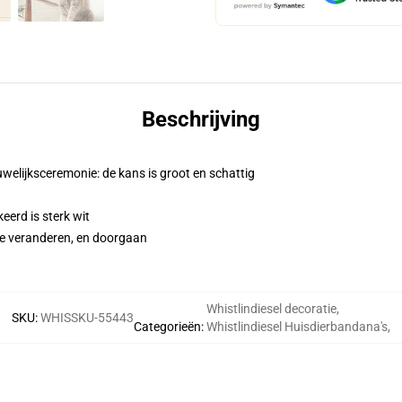
Beschrijving
 huwelijksceremonie: de kans is groot en schattig
eerd is sterk wit
te veranderen, en doorgaan
Whistlindiesel decoratie
,
SKU
:
WHISSKU-55443
Categorieën
:
Whistlindiesel Huisdierbandana's
,