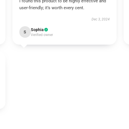
I found this product to be highly effective and
user-friendly; it’s worth every cent.
Dec 3, 2024
Sophia
S
Verified owner