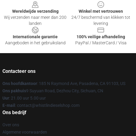
Wereldwijde verzending
Winkel met vertrouwen
Wij verzenden naar meer dan 200
24/7 beschermd van klikken tot
landen
levering
Internationale garantie
100% veilige afhandeling
Aangeboden in het gebruiksland
PayPal / MasterCard / Visa
Contacteer ons
Ons hoofdkantoor
: 185 N Raymond Ave, Pasadena, CA 91103, US
Ons pakhuis
9 Suyuan Road, Dezhou City, Sichuan, CN
Uur
: 21.00 uur 5.00 uur
E-mail
: contact@whistlindieselshop.com
Ons bedrijf
Over ons
Algemene voorwaarden