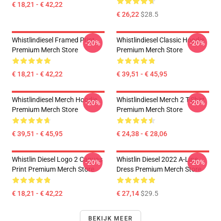
€ 18,21 - € 42,22
€ 26,22
$28.5
Whistlindiesel Framed Print
Whistlindiesel Classic Hoodie
-20%
-20%
Premium Merch Store
Premium Merch Store
€ 18,21 - € 42,22
€ 39,51 - € 45,95
Whistlindiesel Merch Hoodie
Whistlindiesel Merch 2 T-Shirt
-20%
-20%
Premium Merch Store
Premium Merch Store
€ 39,51 - € 45,95
€ 24,38 - € 28,06
Whistlin Diesel Logo 2 Canvas
Whistlin Diesel 2022 A-Line
-20%
-20%
Print Premium Merch Store
Dress Premium Merch Store
€ 18,21 - € 42,22
€ 27,14
$29.5
BEKIJK MEER