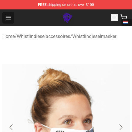
FREE
shipping on orders over $100
WhistlinDiesel Shop - Official WhistlinDiesel Merchandise
Open menu
Home
/
Whistlindieselaccessoires
/
Whistlindieselmasker