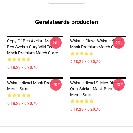
Gerelateerde producten
Copy Of Ben Azelart Merch
Whistlin Diesel Whistlindiesel
-20%
-20%
Ben Azelart Stay Wild Tee
Mask Premium Merch Store
Mask Premium Merch Store
€ 18,29 - € 20,70
€ 18,29 - € 20,70
Whistlindiesel Mask Premium
Whistlindiesel Sticker Diesel
-20%
-20%
Merch Store
Only Sticker Mask Premium
Merch Store
€ 18,29 - € 20,70
€ 18,29 - € 20,70
Footer