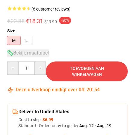
(6 customer reviews)
€22.88
€18.31
-20%
$19.90
Size
M
L
Bekijk maattabel
Quantity
TOEVOEGEN AAN
WINKELWAGEN
Deze uitverkoop eindigt over
04
:
20
:
53
Deliver to United States
Cost to ship:
$6.99
Standard - Order today to get by
Aug. 12 - Aug. 19