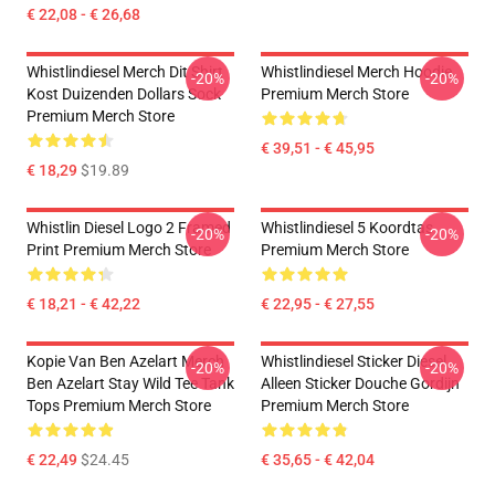
€ 22,08 - € 26,68
Whistlindiesel Merch Dit Shirt
Whistlindiesel Merch Hoodie
-20%
-20%
Kost Duizenden Dollars Sock
Premium Merch Store
Premium Merch Store
€ 39,51 - € 45,95
€ 18,29
$19.89
Whistlin Diesel Logo 2 Framed
Whistlindiesel 5 Koordtas
-20%
-20%
Print Premium Merch Store
Premium Merch Store
€ 18,21 - € 42,22
€ 22,95 - € 27,55
Kopie Van Ben Azelart Merch
Whistlindiesel Sticker Diesel
-20%
-20%
Ben Azelart Stay Wild Tee Tank
Alleen Sticker Douche Gordijn
Tops Premium Merch Store
Premium Merch Store
€ 22,49
$24.45
€ 35,65 - € 42,04