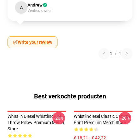
Andrew
A
Verified owner
Write your review
1
/
1
Best verkochte producten
Whistlin Diesel Whistlindiesel
Whistlindiesel Classic Canvas
-20%
-20%
Throw Pillow Premium Merch
Print Premium Merch Store
Store
€ 18,21 - € 42,22