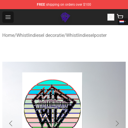
FREE
shipping on orders over $100
WhistlinDiesel Shop - Official WhistlinDiesel Merchandise
Open menu
Home
/
Whistlindiesel decoratie
/
Whistlindieselposter