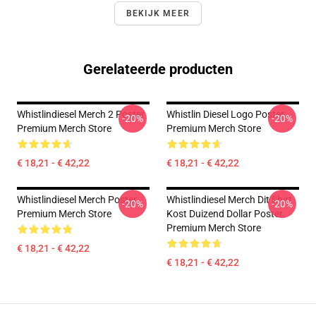
BEKIJK MEER
Gerelateerde producten
Whistlindiesel Merch 2 Poster
Whistlin Diesel Logo Poster
-20%
-20%
Premium Merch Store
Premium Merch Store
€ 18,21 - € 42,22
€ 18,21 - € 42,22
Whistlindiesel Merch Poster
Whistlindiesel Merch Dit Shirt
-20%
-20%
Premium Merch Store
Kost Duizend Dollar Poster
Premium Merch Store
€ 18,21 - € 42,22
€ 18,21 - € 42,22
Footer