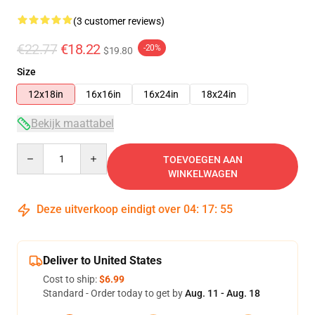
(3 customer reviews)
€22.77
€18.22
-20%
$19.80
Size
12x18in
16x16in
16x24in
18x24in
Bekijk maattabel
Quantity
TOEVOEGEN AAN
WINKELWAGEN
Deze uitverkoop eindigt over
04
:
17
:
54
Deliver to United States
Cost to ship:
$6.99
Standard - Order today to get by
Aug. 11 - Aug. 18