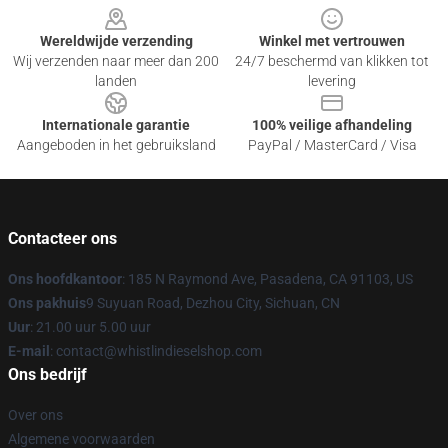
Wereldwijde verzending
Winkel met vertrouwen
Wij verzenden naar meer dan 200
24/7 beschermd van klikken tot
landen
levering
Internationale garantie
100% veilige afhandeling
Aangeboden in het gebruiksland
PayPal / MasterCard / Visa
Contacteer ons
Ons hoofdkantoor
: 185 N Raymond Ave, Pasadena, CA 91103, US
Ons pakhuis
9 Suyuan Road, Dezhou City, Sichuan, CN
Uur
: 21.00 uur 5.00 uur
E-mail
: contact@whistlindieselshop.com
Ons bedrijf
Over ons
Algemene voorwaarden