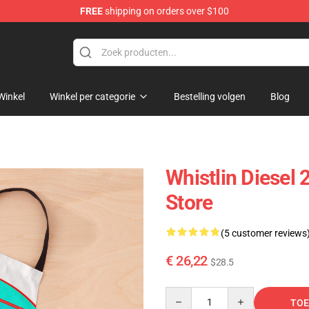
FREE
shipping on orders over $100
ise Store
Winkel
Winkel per categorie
Bestelling volgen
Blog
Whistlin Diese
Store
(5 customer reviews
€ 26,22
$28.5
Quantity
TOE