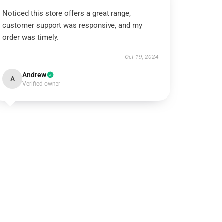
Noticed this store offers a great range,
customer support was responsive, and my
order was timely.
Oct 19, 2024
Andrew
A
Verified owner