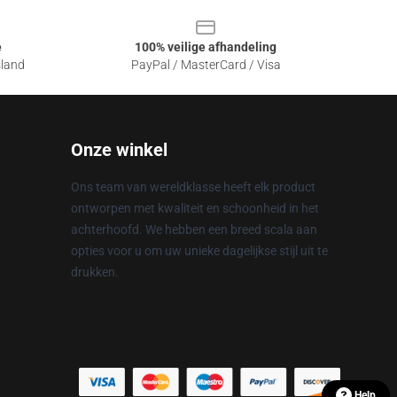
e
100% veilige afhandeling
sland
PayPal / MasterCard / Visa
Onze winkel
Ons team van wereldklasse heeft elk product
ontworpen met kwaliteit en schoonheid in het
achterhoofd. We hebben een breed scala aan
opties voor u om uw unieke dagelijkse stijl uit te
drukken.
Help