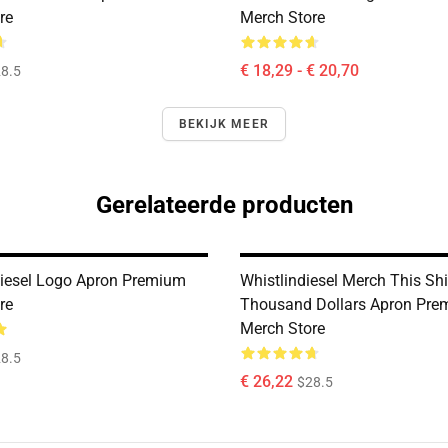
re
Merch Store
€ 18,29 - € 20,70
8.5
BEKIJK MEER
Gerelateerde producten
Diesel Logo Apron Premium
Whistlindiesel Merch This Shi
re
Thousand Dollars Apron Pre
Merch Store
8.5
€ 26,22
$28.5