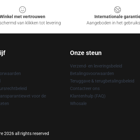
Winkel met vertrouwen
Internationale garanti
chermd van klikken tot levering
Aangeboden in het gebruik
jf
Onze steun
Verzend- en leveringsbeleid
oorwaarden
Betalingsvoorwaarden
d
Teruggave & terugbetalingsbeleid
rsrechtbeleid
Contacteer ons
ransparantiewet voor de
Klantenhulp (FAQ)
keten
Whosale
re 2026 all rights reserved