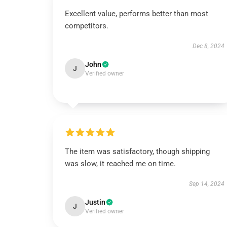
Excellent value, performs better than most
competitors.
Dec 8, 2024
John
J
Verified owner
The item was satisfactory, though shipping
was slow, it reached me on time.
Sep 14, 2024
Justin
J
Verified owner