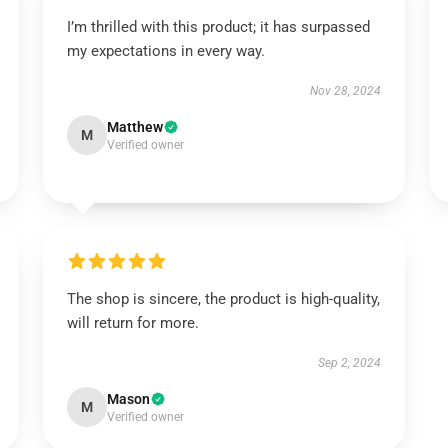
I’m thrilled with this product; it has surpassed
my expectations in every way.
Nov 28, 2024
Matthew
M
Verified owner
The shop is sincere, the product is high-quality,
will return for more.
Sep 2, 2024
Mason
M
Verified owner