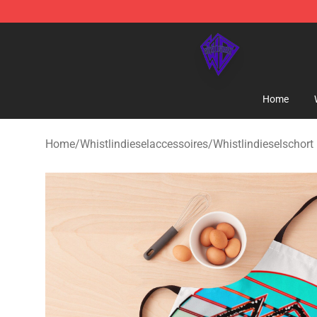
WhistlinDiesel Shop - Official WhistlinDiesel Merchand
Home
Home
/
Whistlindieselaccessoires
/
Whistlindieselschort