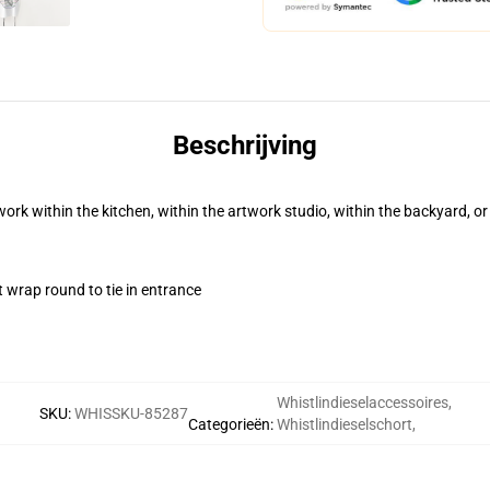
Beschrijving
 work within the kitchen, within the artwork studio, within the backyard, o
t wrap round to tie in entrance
Whistlindieselaccessoires
,
SKU
:
WHISSKU-85287
Categorieën
:
Whistlindieselschort
,