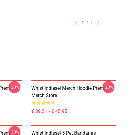
1
/
1
-20%
-20%
w Premium
Whistlindiesel Merch Hoodie Premium
Merch Store
€ 39,51 - € 45,95
-20%
 Premium
Whistlindiesel 5 Pet Bandanas