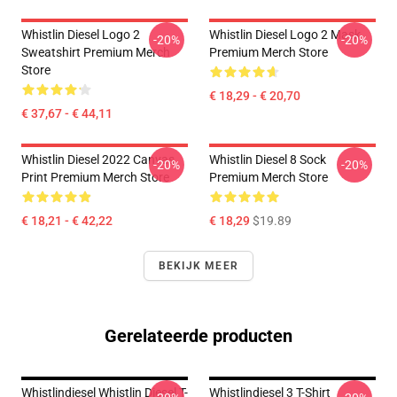
Whistlin Diesel Logo 2
Whistlin Diesel Logo 2 Mask
-20%
-20%
Sweatshirt Premium Merch
Premium Merch Store
Store
€ 18,29 - € 20,70
€ 37,67 - € 44,11
Whistlin Diesel 2022 Canvas
Whistlin Diesel 8 Sock
-20%
-20%
Print Premium Merch Store
Premium Merch Store
€ 18,21 - € 42,22
€ 18,29
$19.89
BEKIJK MEER
Gerelateerde producten
Whistlindiesel Whistlin Diesel T-
Whistlindiesel 3 T-Shirt