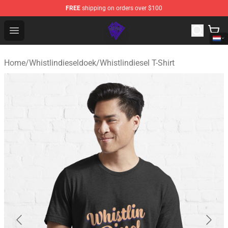
FREE
shipping on orders over $100
WhistlinDiesel Shop - Official WhistlinDiesel Merchandise
Open menu
Home
/
Whistlindieseldoek
/
Whistlindiesel T-Shirt