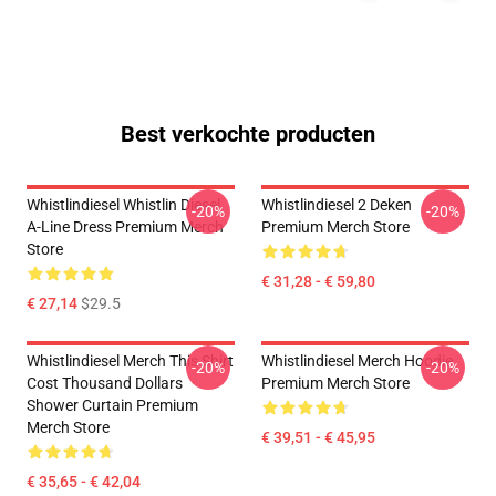
Best verkochte producten
Whistlindiesel Whistlin Diesel
Whistlindiesel 2 Deken
-20%
-20%
A-Line Dress Premium Merch
Premium Merch Store
Store
€ 31,28 - € 59,80
€ 27,14
$29.5
Whistlindiesel Merch This Shirt
Whistlindiesel Merch Hoodie
-20%
-20%
Cost Thousand Dollars
Premium Merch Store
Shower Curtain Premium
Merch Store
€ 39,51 - € 45,95
€ 35,65 - € 42,04