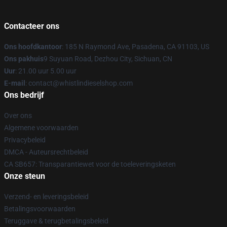
Contacteer ons
Ons hoofdkantoor
: 185 N Raymond Ave, Pasadena, CA 91103, US
Ons pakhuis
9 Suyuan Road, Dezhou City, Sichuan, CN
Uur
: 21.00 uur 5.00 uur
E-mail
: contact@whistlindieselshop.com
Ons bedrijf
Over ons
Algemene voorwaarden
Privacybeleid
DMCA - Auteursrechtbeleid
CA SB657: Transparantiewet voor de toeleveringsketen
Onze steun
Verzend- en leveringsbeleid
Betalingsvoorwaarden
Teruggave & terugbetalingsbeleid