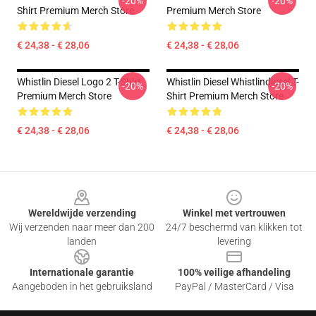
-20%
-20%
Shirt Premium Merch Store
Premium Merch Store
€ 24,38 - € 28,06
€ 24,38 - € 28,06
Whistlin Diesel Logo 2 T-Shirt
Whistlin Diesel Whistlindiesel T-
-20%
-20%
Premium Merch Store
Shirt Premium Merch Store
€ 24,38 - € 28,06
€ 24,38 - € 28,06
Footer
Wereldwijde verzending
Winkel met vertrouwen
Wij verzenden naar meer dan 200
24/7 beschermd van klikken tot
landen
levering
Internationale garantie
100% veilige afhandeling
Aangeboden in het gebruiksland
PayPal / MasterCard / Visa