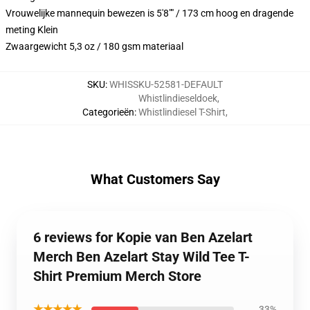
Vrouwelijke mannequin bewezen is 5'8"" / 173 cm hoog en dragende
meting Klein
Zwaargewicht 5,3 oz / 180 gsm materiaal
SKU
:
WHISSKU-52581-DEFAULT
Whistlindieseldoek
,
Categorieën
:
Whistlindiesel T-Shirt
,
What Customers Say
6 reviews for Kopie van Ben Azelart
Merch Ben Azelart Stay Wild Tee T-
Shirt Premium Merch Store
★★★★★
33%