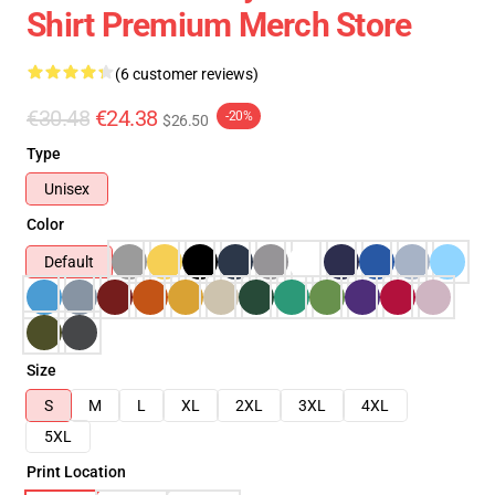
Shirt Premium Merch Store
(6 customer reviews)
€30.48
€24.38
-20%
$26.50
Type
Unisex
Color
Default
Size
S
M
L
XL
2XL
3XL
4XL
5XL
Print Location