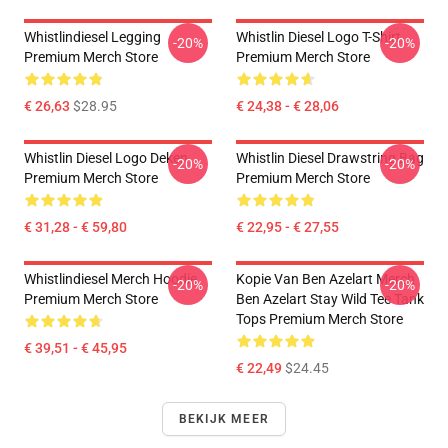
Whistlindiesel Legging
Whistlin Diesel Logo T-Shirt
-20%
-20%
Premium Merch Store
Premium Merch Store
€ 26,63
$28.95
€ 24,38 - € 28,06
Whistlin Diesel Logo Deken
Whistlin Diesel Drawstring Bag
-20%
-20%
Premium Merch Store
Premium Merch Store
€ 31,28 - € 59,80
€ 22,95 - € 27,55
Whistlindiesel Merch Hoodie
Kopie Van Ben Azelart Merch
-20%
-20%
Premium Merch Store
Ben Azelart Stay Wild Tee Tank
Tops Premium Merch Store
€ 39,51 - € 45,95
€ 22,49
$24.45
BEKIJK MEER