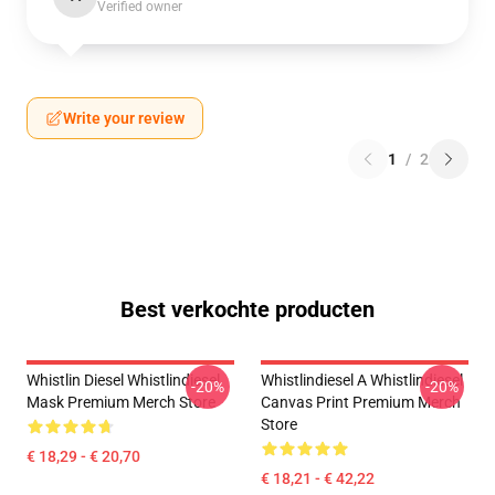
Verified owner
Write your review
1
/
2
Best verkochte producten
Whistlin Diesel Whistlindiesel
Whistlindiesel A Whistlindiesel
-20%
-20%
Mask Premium Merch Store
Canvas Print Premium Merch
Store
€ 18,29 - € 20,70
€ 18,21 - € 42,22