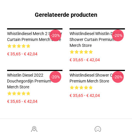
Gerelateerde producten
Whistlindiesel Merch 2 Shower
Whistlindiesel Whistlin Diesel
-20%
-20%
Curtain Premium Merch Store
Shower Curtain Premium
Merch Store
€ 35,65 - € 42,04
€ 35,65 - € 42,04
Whistlin Diesel 2022
Whistlindiesel Shower Curtain
-20%
-20%
Douchegordijn Premium
Premium Merch Store
Merch Store
€ 35,65 - € 42,04
€ 35,65 - € 42,04
Footer