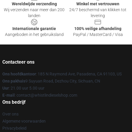
Wereldwijde verzending
Winkel met vertrouwen
Wij verzenden naar meer dan 200
24/7 beschermd van klikken tot
landen
levering
Internationale garantie
100% veilige afhandeling
Aangeboden in het gebruiksland
PayPal / MasterCard / Visa
Contacteer ons
Ons hoofdkantoor
: 185 N Raymond Ave, Pasadena, CA 91103, US
Ons pakhuis
9 Suyuan Road, Dezhou City, Sichuan, CN
Uur
: 21.00 uur 5.00 uur
E-mail
: contact@whistlindieselshop.com
Ons bedrijf
Over ons
Algemene voorwaarden
Privacybeleid