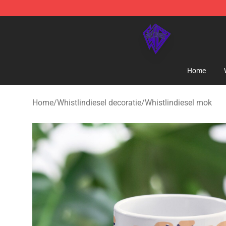
WhistlinDiesel Shop - Official WhistlinDiesel Merchand
Home
Home
/
Whistlindiesel decoratie
/
Whistlindiesel mok