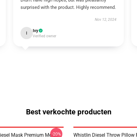
Didn't have high hopes, but was pleasantly
surprised with the product. Highly recommend.
Nov 12, 2024
Ivy
I
Verified owner
Best verkochte producten
-20%
Diesel Mask Premium Merch
Whistlin Diesel Throw Pillo