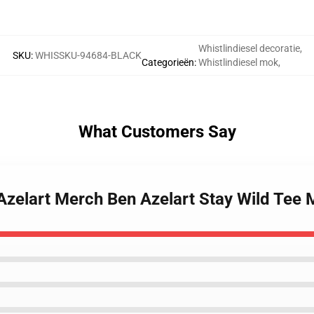
Whistlindiesel decoratie
,
SKU
:
WHISSKU-94684-BLACK
Categorieën
:
Whistlindiesel mok
,
What Customers Say
 Azelart Merch Ben Azelart Stay Wild Te