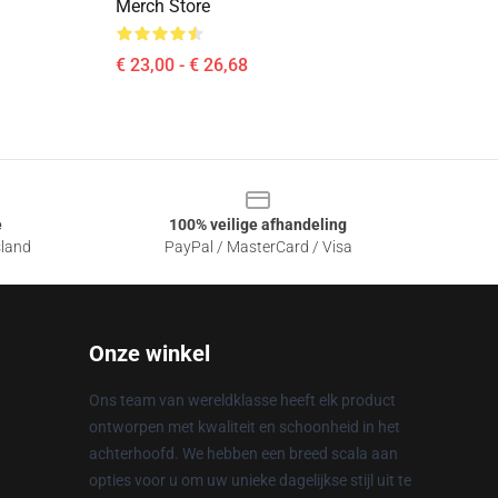
Merch Store
€ 23,00 - € 26,68
e
100% veilige afhandeling
sland
PayPal / MasterCard / Visa
Onze winkel
Ons team van wereldklasse heeft elk product
ontworpen met kwaliteit en schoonheid in het
achterhoofd. We hebben een breed scala aan
opties voor u om uw unieke dagelijkse stijl uit te