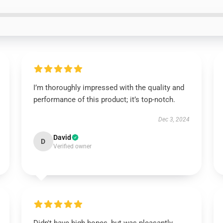
I’m thoroughly impressed with the quality and
performance of this product; it’s top-notch.
Dec 3, 2024
David
D
Verified owner