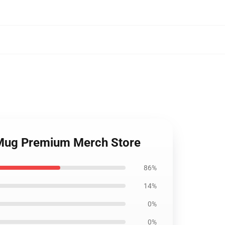
e Mug Premium Merch Store
86%
14%
0%
0%