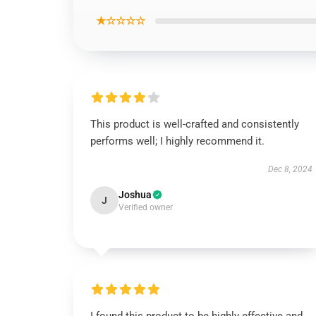
★☆☆☆☆
This product is well-crafted and consistently
performs well; I highly recommend it.
Dec 8, 2024
Joshua
J
Verified owner