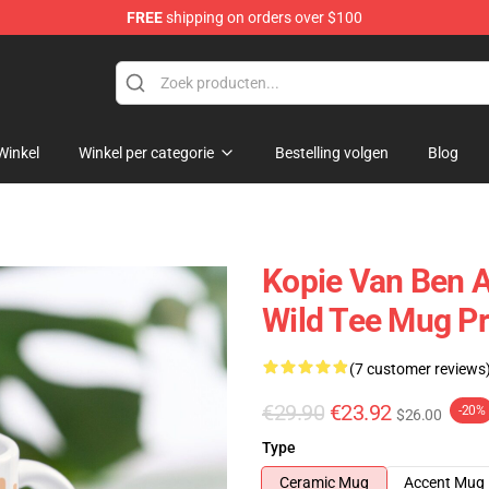
FREE
shipping on orders over $100
ise Store
Winkel
Winkel per categorie
Bestelling volgen
Blog
Kopie Van Ben A
Wild Tee Mug P
(7 customer reviews
€29.90
€23.92
-20%
$26.00
Type
Ceramic Mug
Accent Mug