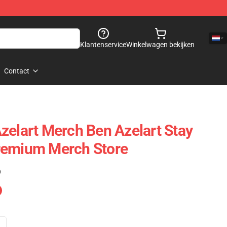
Klantenservice
Winkelwagen bekijken
Contact
zelart Merch Ben Azelart Stay
remium Merch Store
)