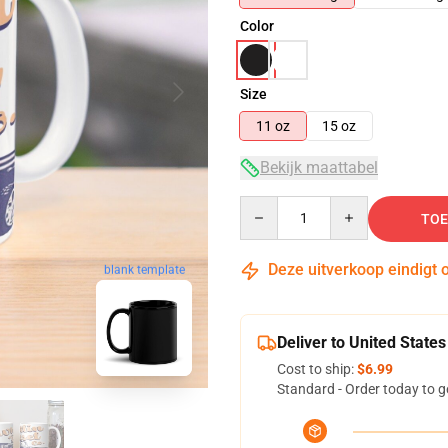
Color
Size
11 oz
15 oz
Bekijk maattabel
Quantity
TOE
Deze uitverkoop eindigt 
blank template
Deliver to United States
Cost to ship:
$6.99
Standard - Order today to g