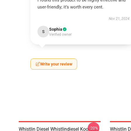
I found this product to be highly effective and
user-friendly; it’s worth every cent.
Nov 21, 2024
Sophia
S
Verified owner
Write your review
-20%
Whistlin Diesel Whistlindiesel Koordtas
Whistlin 