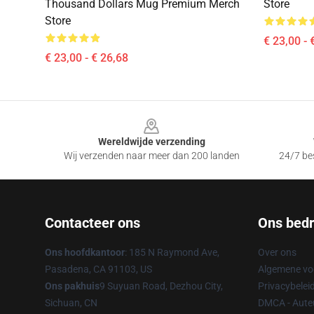
Thousand Dollars Mug Premium Merch
Store
Store
€ 23,00 - 
€ 23,00 - € 26,68
Footer
Wereldwijde verzending
Wij verzenden naar meer dan 200 landen
24/7 bes
Contacteer ons
Ons bedri
Ons hoofdkantoor
: 185 N Raymond Ave,
Over ons
Pasadena, CA 91103, US
Algemene v
Ons pakhuis
9 Suyuan Road, Dezhou City,
Privacybelei
Sichuan, CN
DMCA - Auteu