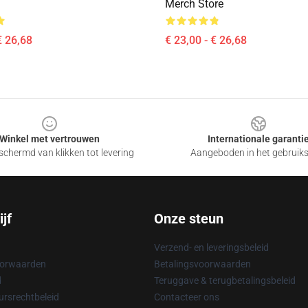
Merch Store
€ 26,68
€ 23,00 - € 26,68
Winkel met vertrouwen
Internationale garanti
chermd van klikken tot levering
Aangeboden in het gebruik
jf
Onze steun
Verzend- en leveringsbeleid
oorwaarden
Betalingsvoorwaarden
d
Teruggave & terugbetalingsbeleid
rsrechtbeleid
Contacteer ons