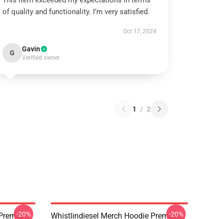
This item exceeded my expectations in terms
of quality and functionality. I’m very satisfied.
Oct 17, 2024
Gavin
G
Verified owner
1
/
2
-20%
-20%
w Premium
Whistlindiesel Merch Hoodie Premium