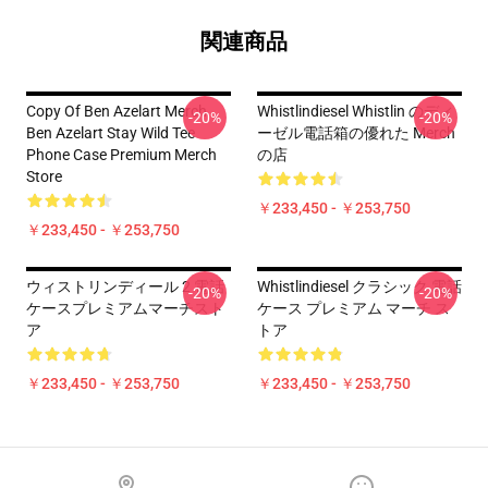
関連商品
Copy Of Ben Azelart Merch
Whistlindiesel Whistlin のディ
-20%
-20%
Ben Azelart Stay Wild Tee
ーゼル電話箱の優れた Merch
Phone Case Premium Merch
の店
Store
￥233,450 - ￥253,750
￥233,450 - ￥253,750
ウィストリンディール 2 電話
Whistlindiesel クラシック 電話
-20%
-20%
ケースプレミアムマーチスト
ケース プレミアム マーチ ス
ア
トア
￥233,450 - ￥253,750
￥233,450 - ￥253,750
Footer