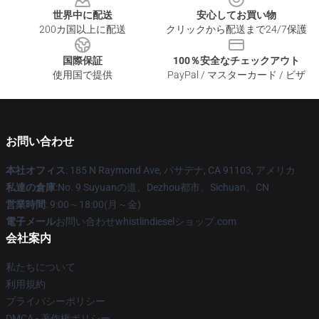
世界中に配送
安心してお買い物
200カ国以上に配送
クリックから配送まで24/7保護
国際保証
100％安全なチェックアウト
使用国で提供
PayPal / マスターカード / ビザ
お問い合わせ
本社オフィス
: 185 N Raymond Ave, パサデナ, CA 91103, アメリカ
私達の倉庫
:No. 9 Suyuanの道、Dezhou都市、Sichuan、CN
営業時間
: 9:00～18:00(月～金)
電子メール
お問い合わせwhistlindieselショップ.com
会社案内
私たちについて
利用規約
プライバシーポリシー
DMCA - 著作権ポリシー