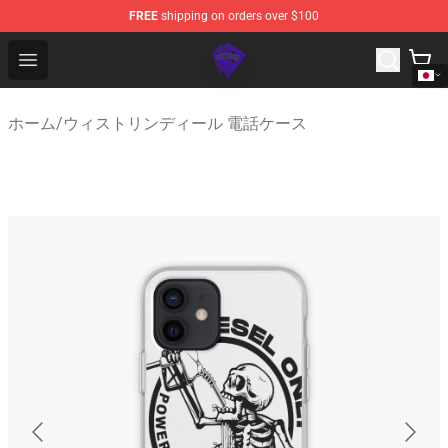
FREE
shipping on orders over $100
WhistlinDiesel Shop - Official WhistlinDiesel Merchandise
Open menu
ホーム
/
ウィストリンディール 電話ケース