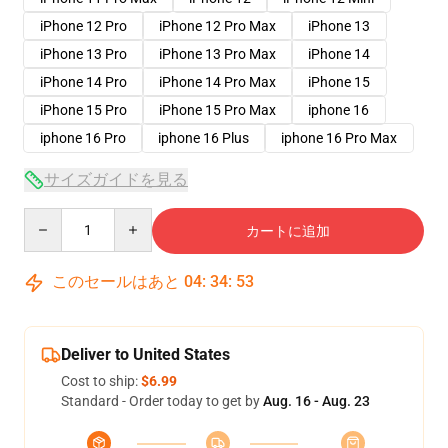
iPhone 12 Pro
iPhone 12 Pro Max
iPhone 13
iPhone 13 Pro
iPhone 13 Pro Max
iPhone 14
iPhone 14 Pro
iPhone 14 Pro Max
iPhone 15
iPhone 15 Pro
iPhone 15 Pro Max
iphone 16
iphone 16 Pro
iphone 16 Plus
iphone 16 Pro Max
サイズガイドを見る
Quantity
カートに追加
このセールはあと
04
:
34
:
53
Deliver to United States
Cost to ship:
$6.99
Standard - Order today to get by
Aug. 16 - Aug. 23