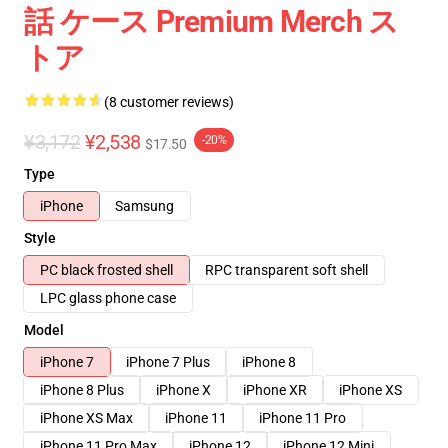
話 ケース Premium Merch ス
トア
(8 customer reviews)
¥3,172
¥2,538
-20%
$17.50
Type
iPhone
Samsung
Style
PC black frosted shell
RPC transparent soft shell
LPC glass phone case
Model
iPhone 7
iPhone 7 Plus
iPhone 8
iPhone 8 Plus
iPhone X
iPhone XR
iPhone XS
iPhone XS Max
iPhone 11
iPhone 11 Pro
iPhone 11 Pro Max
iPhone 12
iPhone 12 Mini