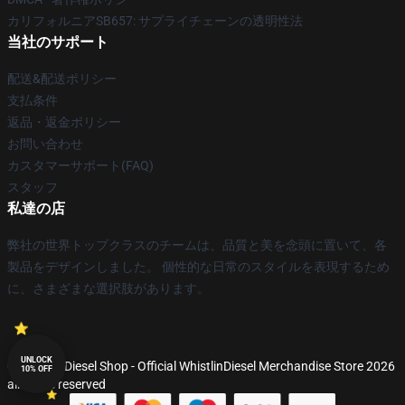
カリフォルニアSB657: サプライチェーンの透明性法
当社のサポート
配送&配送ポリシー
支払条件
返品・返金ポリシー
お問い合わせ
カスタマーサポート(FAQ)
スタッフ
私達の店
弊社の世界トップクラスのチームは、品質と美を念頭に置いて、各
製品をデザインしました。 個性的な日常のスタイルを表現するため
に、さまざまな選択肢があります。
UNLOCK
© WhistlinDiesel Shop - Official WhistlinDiesel Merchandise Store 2026
10% OFF
all rights reserved