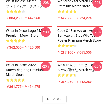
Whistlindiesel Merch Tシャツ
Whistlindiesel Merch Hoodie
-20%
-20%
プレミアムマーチストア
Premium Merch Store
￥384,250 - ￥442,250
￥622,775 - ￥724,275
Whistlin Diesel Logo 2 Mug
Copy Of Ben Azelart Merch
-20%
-20%
Premium Merch Store
Ben Azelart Stay Wild Tee
Poster Premium Merch Store
￥362,500 - ￥420,500
￥287,100 - ￥665,550
Whistlin Diesel 2022
Whistlin のディーゼル 8 T シ
-20%
-20%
Drawstring Bag Premium
ャツの優れた Merch の店
Merch Store
￥384,250 - ￥442,250
￥361,775 - ￥434,275
もっと見る