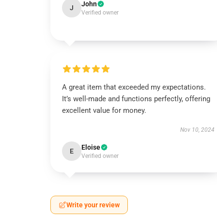
John
J
Verified owner
A great item that exceeded my expectations.
It’s well-made and functions perfectly, offering
excellent value for money.
Nov 10, 2024
Eloise
E
Verified owner
Write your review