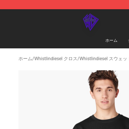
WhistlinDiesel Shop - Official WhistlinDiesel Merchand
ホーム
ホーム
/
Whistlindiesel クロス
/
Whistlindiesel スウ