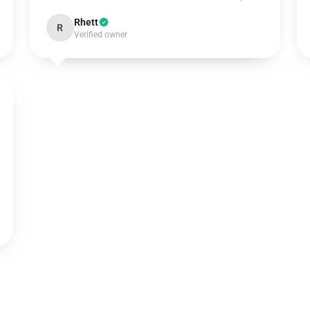
Rhett
R
Verified owner