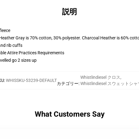
説明
fleece
 Heather Gray is 70% cotton, 30% polyester. Charcoal Heather is 60% cott
nd rib cuffs
able Attire Practices Requirements
velled go 2 sizes up
Whistlindiesel クロス
,
KU
:
WHISSKU-53239-DEFAULT
カテゴリー
:
Whistlindiesel スウェットシ
What Customers Say