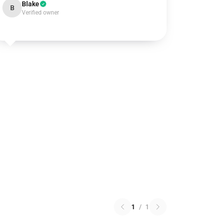
Blake
B
Verified owner
1
/
1