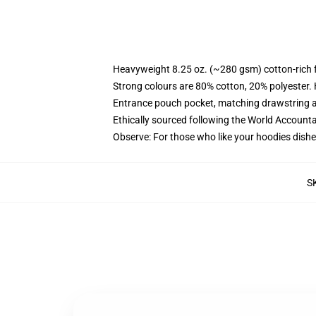
Heavyweight 8.25 oz. (~280 gsm) cotton-rich 
Strong colours are 80% cotton, 20% polyester.
Entrance pouch pocket, matching drawstring a
Ethically sourced following the World Account
Observe: For those who like your hoodies dishe
S