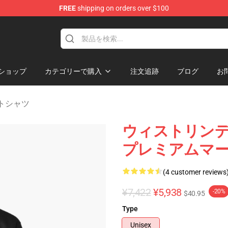
FREE
shipping on orders over $100
ise Store
ショップ
カテゴリーで購入
注文追跡
ブログ
お
ェットシャツ
ウィストリンデ
プレミアムマ
(4 customer reviews
¥7,422
¥5,938
-20%
$40.95
Type
Unisex