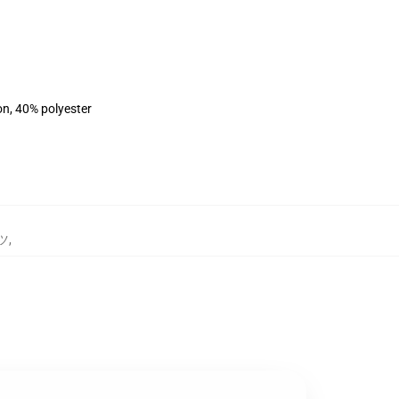
on, 40% polyester
ャツ
,