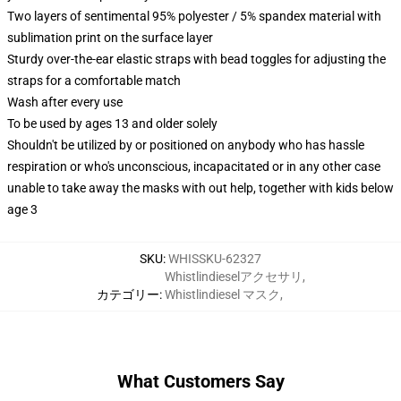
Two layers of sentimental 95% polyester / 5% spandex material with
sublimation print on the surface layer
Sturdy over-the-ear elastic straps with bead toggles for adjusting the
straps for a comfortable match
Wash after every use
To be used by ages 13 and older solely
Shouldn't be utilized by or positioned on anybody who has hassle
respiration or who's unconscious, incapacitated or in any other case
unable to take away the masks with out help, together with kids below
age 3
SKU
:
WHISSKU-62327
Whistlindieselアクセサリ
,
カテゴリー
:
Whistlindiesel マスク
,
What Customers Say