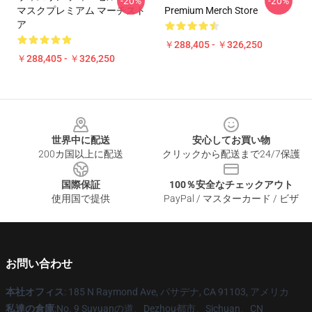
-20%
-20%
マスクプレミアム マーチスト
Premium Merch Store
ア
￥288,405 - ￥326,250
￥288,405 - ￥326,250
Footer
世界中に配送
安心してお買い物
200カ国以上に配送
クリックから配送まで24/7保護
国際保証
100％安全なチェックアウト
使用国で提供
PayPal / マスターカード / ビザ
お問い合わせ
本社オフィス
: 185 N Raymond Ave, パサデナ, CA 91103, アメリカ
私達の倉庫
:No. 9 Suyuanの道、Dezhou都市、Sichuan、CN