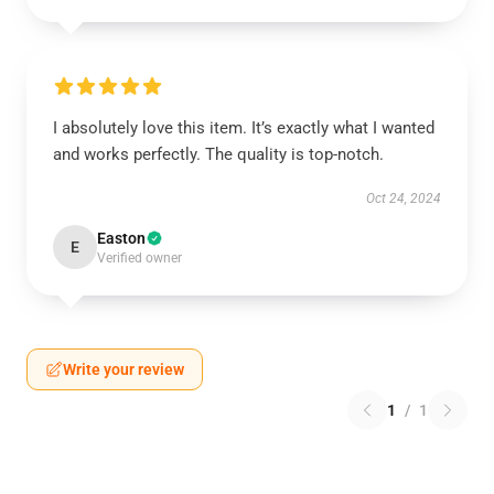
I absolutely love this item. It’s exactly what I wanted
and works perfectly. The quality is top-notch.
Oct 24, 2024
Easton
E
Verified owner
Write your review
1
/
1