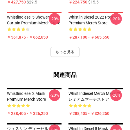
￥427,750
$29.5
￥224,750
$15.5
Whistlindiesel 5 Shower
Whistlin Diesel 2022 Poster
-20%
-20%
Curtain Premium Merch Store
Premium Merch Store
￥561,875 - ￥662,650
￥287,100 - ￥665,550
もっと見る
関連商品
Whistlindiesel 2 Mask
Whistlindiesel Merch Mask プ
-20%
-20%
Premium Merch Store
レミアムマーチストア
￥288,405 - ￥326,250
￥288,405 - ￥326,250
ウィスリン ディーゼル 2022
Whistlin Diesel 8 Mask