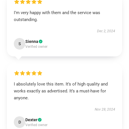
I’m very happy with them and the service was
outstanding.
Dec 2, 2024
Sienna
S
Verified owner
I absolutely love this item. It’s of high quality and
works exactly as advertised. It’s a must-have for
anyone.
Nov 28, 2024
Dexter
D
Verified owner