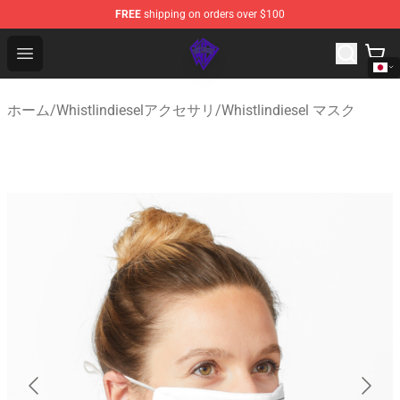
FREE
shipping on orders over $100
WhistlinDiesel Shop - Official WhistlinDiesel Merchandise
Open menu
ホーム
/
Whistlindieselアクセサリ
/
Whistlindiesel マスク