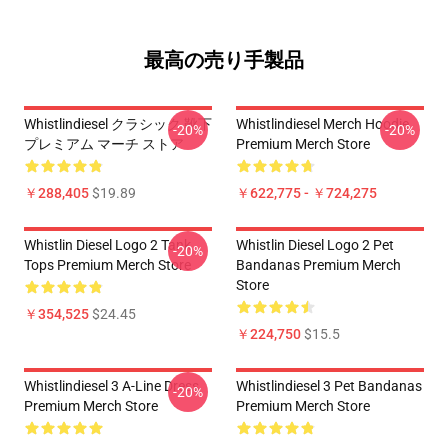
最高の売り手製品
Whistlindiesel クラシック 靴下
Whistlindiesel Merch Hoodie
-20%
-20%
プレミアム マーチ ストア
Premium Merch Store
￥288,405
$19.89
￥622,775 - ￥724,275
Whistlin Diesel Logo 2 Tank
Whistlin Diesel Logo 2 Pet
-20%
Tops Premium Merch Store
Bandanas Premium Merch
Store
￥354,525
$24.45
￥224,750
$15.5
Whistlindiesel 3 A-Line Dress
Whistlindiesel 3 Pet Bandanas
-20%
Premium Merch Store
Premium Merch Store