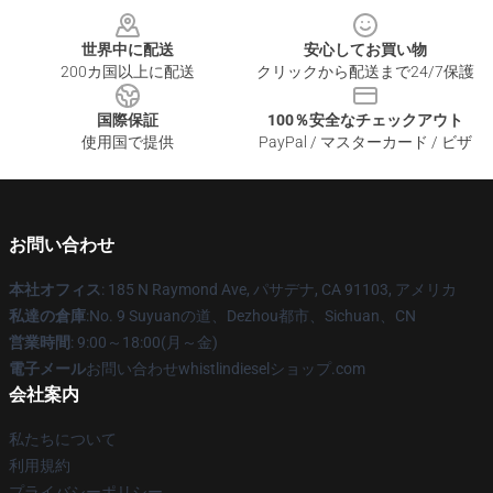
世界中に配送
安心してお買い物
200カ国以上に配送
クリックから配送まで24/7保護
国際保証
100％安全なチェックアウト
使用国で提供
PayPal / マスターカード / ビザ
お問い合わせ
本社オフィス
: 185 N Raymond Ave, パサデナ, CA 91103, アメリカ
私達の倉庫
:No. 9 Suyuanの道、Dezhou都市、Sichuan、CN
営業時間
: 9:00～18:00(月～金)
電子メール
お問い合わせwhistlindieselショップ.com
会社案内
私たちについて
利用規約
プライバシーポリシー