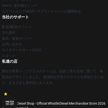
DMCA - 著作権ポリシー
カリフォルニアSB657: サプライチェーンの透明性法
当社のサポート
配送&配送ポリシー
支払条件
返品・返金ポリシー
お問い合わせ
カスタマーサポート(FAQ)
スタッフ
私達の店
弊社の世界トップクラスのチームは、品質と美を念頭に置いて、各
製品をデザインしました。 個性的な日常のスタイルを表現するため
に、さまざまな選択肢があります。
UNLOCK
© WhistlinDiesel Shop - Official WhistlinDiesel Merchandise Store 2026
10% OFF