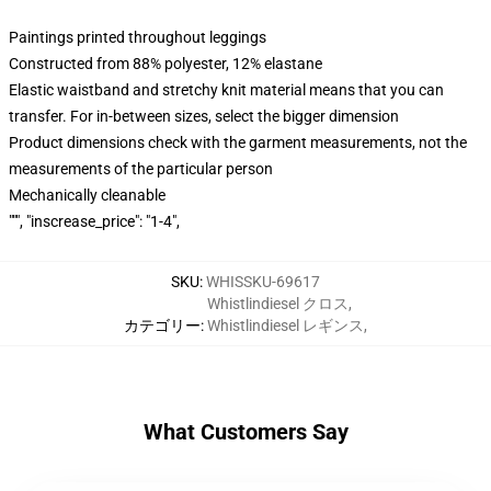
Paintings printed throughout leggings
Constructed from 88% polyester, 12% elastane
Elastic waistband and stretchy knit material means that you can
transfer. For in-between sizes, select the bigger dimension
Product dimensions check with the garment measurements, not the
measurements of the particular person
Mechanically cleanable
""", "inscrease_price": "1-4",
SKU
:
WHISSKU-69617
Whistlindiesel クロス
,
カテゴリー
:
Whistlindiesel レギンス
,
What Customers Say