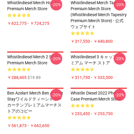
Whistlindiesel Merch Hoodie
Whistlindiesel Merch Tapestry
-20%
-20%
Premium Merch Store
Premium Merch Store
(Whistlindiesel Merch Tapestry
Premium Merch Store) - 公式
￥622,775 - ￥724,275
ウェブサイト
￥317,550 - ￥440,800
Whistlindiesel Merch 2 Sock
Whistlindiesel 3 キャップ プレ
-20%
-20%
Premium Merch Store
ミアム マーチ ストア
￥288,405
$19.89
￥311,750 - ￥333,500
Ben Azelart Merch Ben Azelart
Whistlin Diesel 2022 Phone
-20%
-20%
Stayワイルドティーシャワー
Case Premium Merch Store
カーテンプレミアムマーチス
トアのコピー
￥233,450 - ￥253,750
￥561,875 - ￥662,650