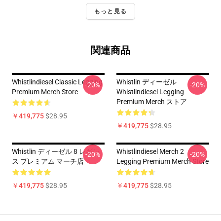
もっと見る
関連商品
Whistlindiesel Classic Legging
Whistlin ディーゼル
-20%
-20%
Premium Merch Store
Whistlindiesel Legging
Premium Merch ストア
￥419,775
$28.95
￥419,775
$28.95
Whistlin ディーゼル 8 レギン
Whistlindiesel Merch 2
-20%
-20%
ス プレミアム マーチ店
Legging Premium Merch Store
￥419,775
$28.95
￥419,775
$28.95
Footer