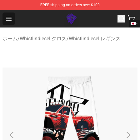
FREE
shipping on orders over $100
WhistlinDiesel Shop - Official WhistlinDiesel Merchandise
Open menu
ホーム
/
Whistlindiesel クロス
/
Whistlindiesel レギンス