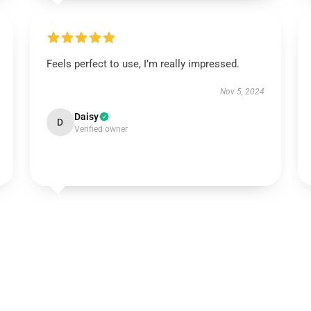
Feels perfect to use, I’m really impressed.
Nov 5, 2024
Daisy
D
Verified owner