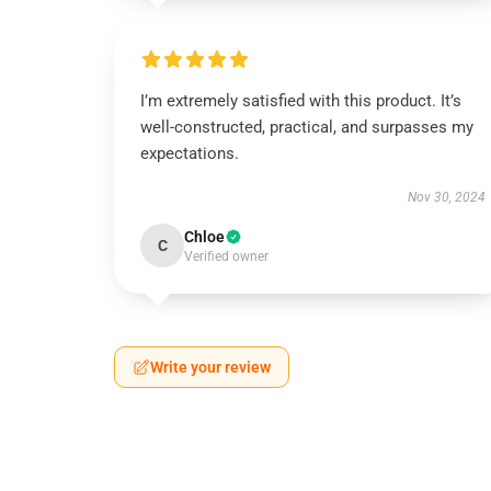
I’m extremely satisfied with this product. It’s
well-constructed, practical, and surpasses my
expectations.
Nov 30, 2024
Chloe
C
Verified owner
Write your review