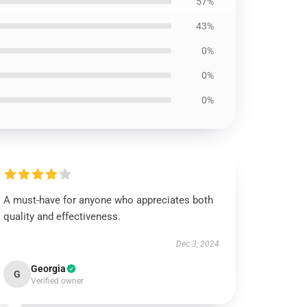
57%
43%
0%
0%
0%
A must-have for anyone who appreciates both
quality and effectiveness.
Dec 3, 2024
Georgia
G
Verified owner