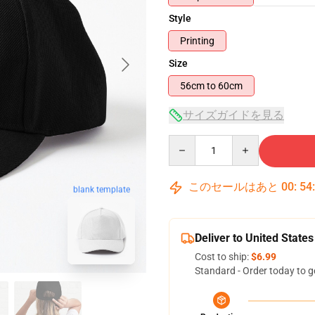
Style
Printing
Size
56cm to 60cm
サイズガイドを見る
Quantity
このセールはあと
00
:
54
blank template
Deliver to United States
Cost to ship:
$6.99
Standard - Order today to g