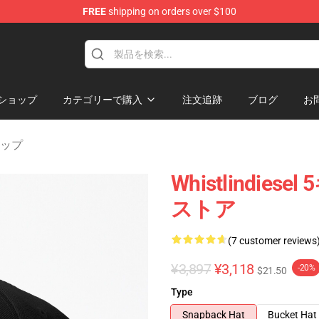
FREE
shipping on orders over $100
ise Store
ショップ
カテゴリーで購入
注文追跡
ブログ
お
ップ
Whistlindi
ストア
(7 customer reviews
¥3,897
¥3,118
-20%
$21.50
Type
Snapback Hat
Bucket Hat