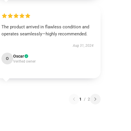
The product arrived in flawless condition and
operates seamlessly—highly recommended.
Aug 31, 2024
Oscar
O
Verified owner
1
/
2