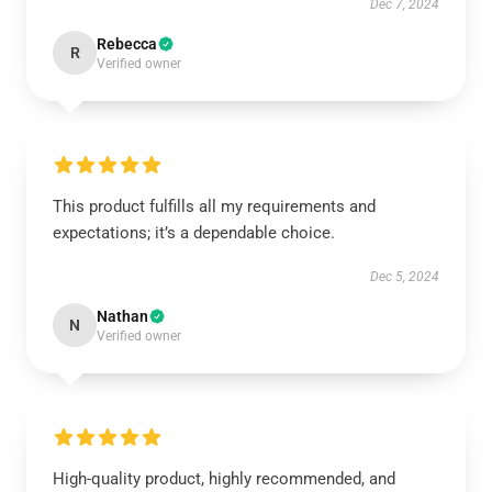
Dec 7, 2024
Rebecca
R
Verified owner
This product fulfills all my requirements and
expectations; it’s a dependable choice.
Dec 5, 2024
Nathan
N
Verified owner
High-quality product, highly recommended, and