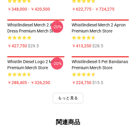
￥348,000 - ￥420,500
￥622,775 - ￥724,275
Whistlindiesel Merch 2 A-Line
Whistlindiesel Merch 2 Apron
-20%
Dress Premium Merch Store
Premium Merch Store
￥427,750
$29.5
￥413,250
$28.5
Whistlin Diesel Logo 2 Mask
Whistlindiesel 5 Pet Bandanas
-20%
Premium Merch Store
Premium Merch Store
￥288,405 - ￥326,250
￥224,750
$15.5
もっと見る
関連商品