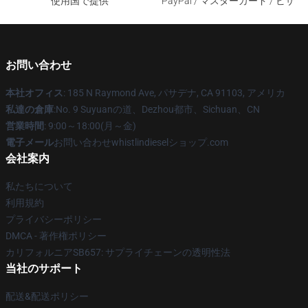
使用国で提供
PayPal / マスターカード / ビザ
お問い合わせ
本社オフィス
: 185 N Raymond Ave, パサデナ, CA 91103, アメリカ
私達の倉庫
:No. 9 Suyuanの道、Dezhou都市、Sichuan、CN
営業時間
: 9:00～18:00(月～金)
電子メール
お問い合わせwhistlindieselショップ.com
会社案内
私たちについて
利用規約
プライバシーポリシー
DMCA - 著作権ポリシー
カリフォルニアSB657: サプライチェーンの透明性法
当社のサポート
配送&配送ポリシー