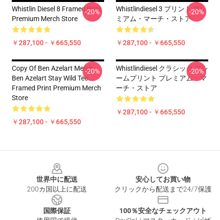
Whistlin Diesel 8 Framed Print
Whistlindiesel 3 プリント プレ
-20%
-20%
Premium Merch Store
ミアム・マーチ・ストア
￥287,100 - ￥665,550
￥287,100 - ￥665,550
Copy Of Ben Azelart Merch
Whistlindiesel クラシック フレ
-20%
-20%
Ben Azelart Stay Wild Tee
ームプリント プレミアム・マ
Framed Print Premium Merch
ーチ・ストア
Store
￥287,100 - ￥665,550
￥287,100 - ￥665,550
Footer
世界中に配送
安心してお買い物
200カ国以上に配送
クリックから配送まで24/7保護
国際保証
100％安全なチェックアウト