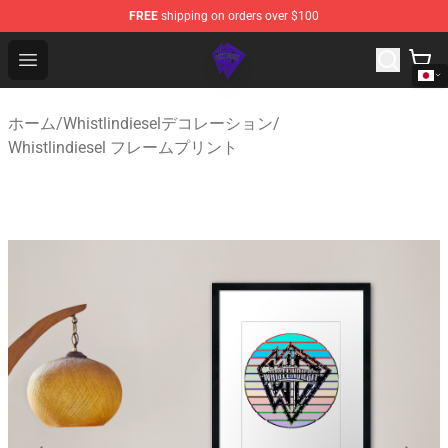
FREE
shipping on orders over $100
WhistlinDiesel Shop - Official WhistlinDiesel Merchandise
Open menu
ホーム
/
Whistlindieselデコレーション
/
Whistlindiesel フレームプリント