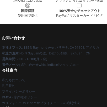
200カ国以上に配送
クリックから配送まで24/7保護
国際保証
100％安全なチェックアウト
使用国で提供
PayPal / マスターカード / ビザ
お問い合わせ
本社オフィス
: 185 N Raymond Ave, パサデナ, CA 91103, アメリカ
私達の倉庫
:No. 9 Suyuanの道、Dezhou都市、Sichuan、CN
営業時間
: 9:00～18:00(月～金)
電子メール
お問い合わせwhistlindieselショップ.com
会社案内
私たちについて
利用規約
プライバシーポリシー
DMCA - 著作権ポリシー
カリフォルニアSB657: サプライチェーンの透明性法