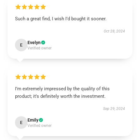
Such a great find, I wish I’d bought it sooner.
Oct 28, 2024
Evelyn
E
Verified owner
I’m extremely impressed by the quality of this
product; it's definitely worth the investment.
Sep 29, 2024
Emily
E
Verified owner