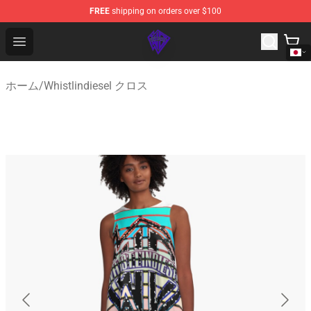
FREE
shipping on orders over $100
WhistlinDiesel Shop - Official WhistlinDiesel Merchandise
Open menu
ホーム
/
Whistlindiesel クロス