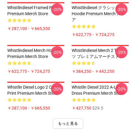
Whistlindiesel Framed Print
Whistlindiesel クラシック
-20%
-20%
Premium Merch Store
Hoodie Premium Merch スト
ア
￥287,100 - ￥665,550
￥622,775 - ￥724,275
Whistlindiesel Merch Hoodie
Whistlindiesel Merch 2 Tシャ
-20%
-20%
Premium Merch Store
ツ プレミアムマーチストア
￥622,775 - ￥724,275
￥384,250 - ￥442,250
Whistlin Diesel Logo 2 Canvas
Whistlin Diesel 2022 A-Line
-20%
-20%
Print Premium Merch Store
Dress Premium Merch Store
￥287,100 - ￥665,550
￥427,750
$29.5
もっと見る