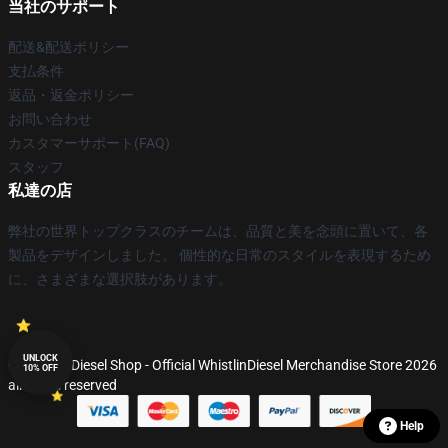
当社のサポート
配送&配送ポリシー
支払条件
返品・返金ポリシー
お問い合わせ
カスタマーサポート(FAQ)
スタッフ
私達の店
弊社の世界トップクラスのチームは、品質と美を念頭に置いて、各
製品をデザインしました。 個性的な日常のスタイルを表現するため
に、さまざまな選択肢があります。
UNLOCK
© WhistlinDiesel Shop - Official WhistlinDiesel Merchandise Store 2026
10% OFF
all rights reserved
Help