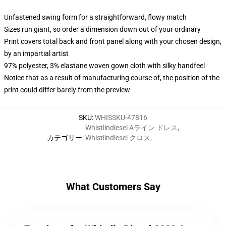
Unfastened swing form for a straightforward, flowy match
Sizes run giant, so order a dimension down out of your ordinary
Print covers total back and front panel along with your chosen design,
by an impartial artist
97% polyester, 3% elastane woven gown cloth with silky handfeel
Notice that as a result of manufacturing course of, the position of the
print could differ barely from the preview
SKU
:
WHISSKU-47816
Whistlindiesel Aライン ドレス
,
カテゴリー
:
Whistlindiesel クロス
,
What Customers Say