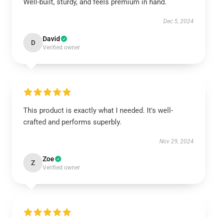
Well-built, sturdy, and feels premium in hand.
Dec 5, 2024
David
D
Verified owner
This product is exactly what I needed. It's well-
crafted and performs superbly.
Nov 29, 2024
Zoe
Z
Verified owner