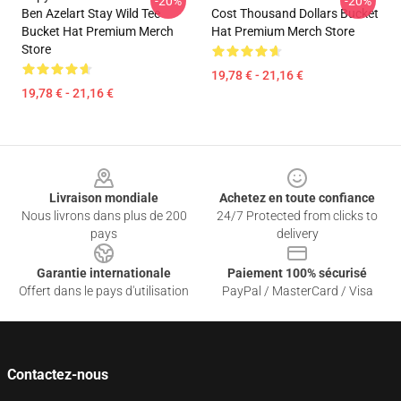
-20%
-20%
Ben Azelart Stay Wild Tee
Cost Thousand Dollars Bucket
Bucket Hat Premium Merch
Hat Premium Merch Store
Store
19,78 € - 21,16 €
19,78 € - 21,16 €
Footer
Livraison mondiale
Achetez en toute confiance
Nous livrons dans plus de 200
24/7 Protected from clicks to
pays
delivery
Garantie internationale
Paiement 100% sécurisé
Offert dans le pays d'utilisation
PayPal / MasterCard / Visa
Contactez-nous