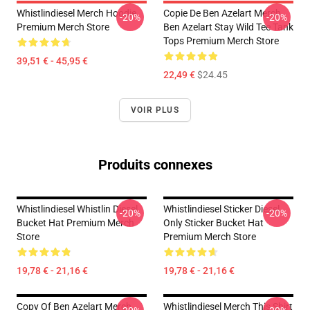
Whistlindiesel Merch Hoodie
Copie De Ben Azelart Merch
-20%
-20%
Premium Merch Store
Ben Azelart Stay Wild Tee Tank
Tops Premium Merch Store
39,51 € - 45,95 €
22,49 €
$24.45
VOIR PLUS
Produits connexes
Whistlindiesel Whistlin Diesel
Whistlindiesel Sticker Diesel
-20%
-20%
Bucket Hat Premium Merch
Only Sticker Bucket Hat
Store
Premium Merch Store
19,78 € - 21,16 €
19,78 € - 21,16 €
Copy Of Ben Azelart Merch
Whistlindiesel Merch This Shirt