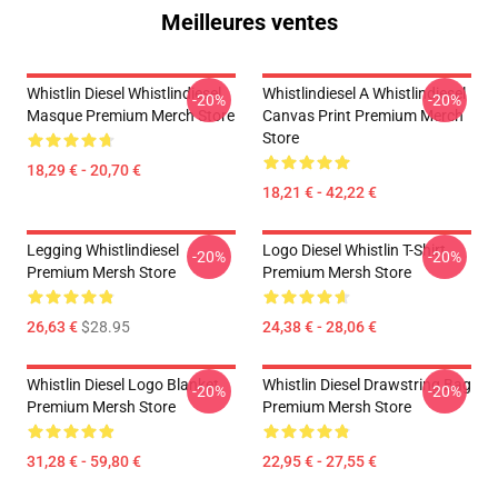
Meilleures ventes
Whistlin Diesel Whistlindiesel
Whistlindiesel A Whistlindiesel
-20%
-20%
Masque Premium Merch Store
Canvas Print Premium Merch
Store
18,29 € - 20,70 €
18,21 € - 42,22 €
Legging Whistlindiesel
Logo Diesel Whistlin T-Shirt
-20%
-20%
Premium Mersh Store
Premium Mersh Store
26,63 €
$28.95
24,38 € - 28,06 €
Whistlin Diesel Logo Blanket
Whistlin Diesel Drawstring Bag
-20%
-20%
Premium Mersh Store
Premium Mersh Store
31,28 € - 59,80 €
22,95 € - 27,55 €