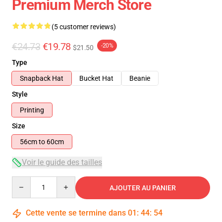
Premium Merch Store
(5 customer reviews)
€24.73
€19.78
-20%
$21.50
Type
Snapback Hat
Bucket Hat
Beanie
Style
Printing
Size
56cm to 60cm
Voir le guide des tailles
Quantity
AJOUTER AU PANIER
Cette vente se termine dans
01
:
44
:
54