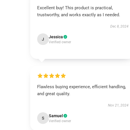
Excellent buy! This product is practical,
trustworthy, and works exactly as I needed.
Dec 8, 2024
Jessica
J
Verified owner
Flawless buying experience, efficient handling,
and great quality.
Nov 21, 2024
Samuel
S
Verified owner