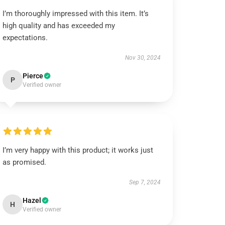
I’m thoroughly impressed with this item. It’s
high quality and has exceeded my
expectations.
Nov 30, 2024
Pierce
P
Verified owner
I’m very happy with this product; it works just
as promised.
Sep 7, 2024
Hazel
H
Verified owner