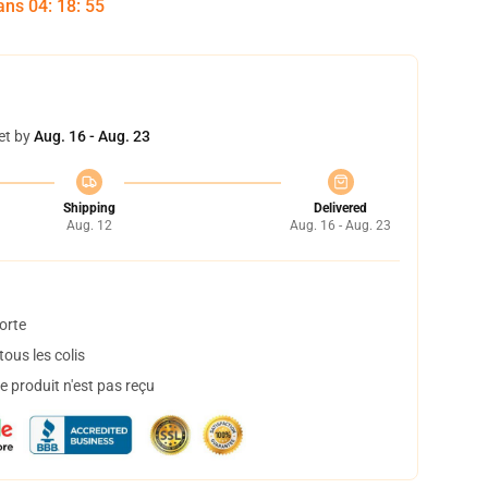
dans
04
:
18
:
54
et by
Aug. 16 - Aug. 23
Shipping
Delivered
Aug. 12
Aug. 16 - Aug. 23
orte
ous les colis
 produit n'est pas reçu