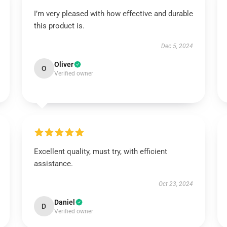
I’m very pleased with how effective and durable
this product is.
Dec 5, 2024
Oliver
O
Verified owner
Excellent quality, must try, with efficient
assistance.
Oct 23, 2024
Daniel
D
Verified owner