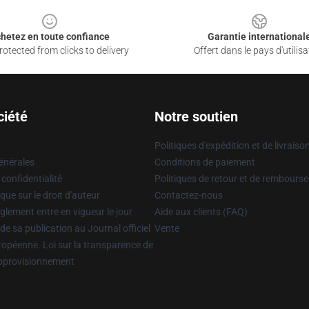
hetez en toute confiance
Garantie international
otected from clicks to delivery
Offert dans le pays d'utilisa
ciété
Notre soutien
Politiques d'expédition et de livraiso
énérales
Conditions de paiement
 confidentialité
Politiques de retour et de rembours
que sur le droit d'auteur
Contactez-nous
glement entre en vigueur le jour
Aide aux clients (FAQ)
 de sa publication au Journal officiel
Vente
uropéenne. Loi sur la transparence de
approvisionnement