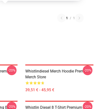
1
/
1
-20%
-20%
 Premium
Whistlindiesel Merch Hoodie Premium
Merch Store
39,51 € - 45,95 €
-20%
-20%
ing Bag
Whistlin Diesel 8 T-Shirt Premium