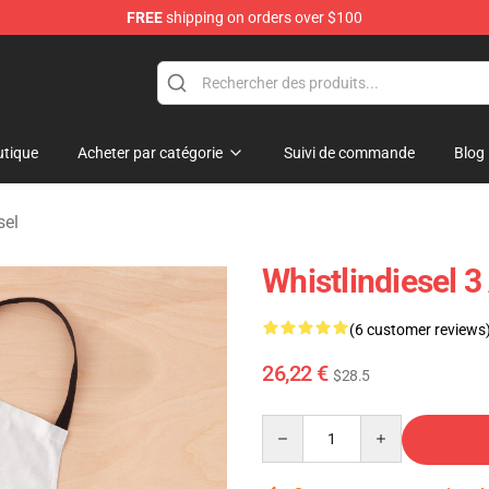
FREE
shipping on orders over $100
ise Store
tique
Acheter par catégorie
Suivi de commande
Blog
sel
Whistlindiesel 
(6 customer reviews
26,22 €
$28.5
Quantity