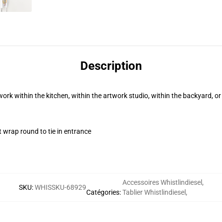
Description
 work within the kitchen, within the artwork studio, within the backyard, o
t wrap round to tie in entrance
Accessoires Whistlindiesel
,
SKU
:
WHISSKU-68929
Catégories
:
Tablier Whistlindiesel
,