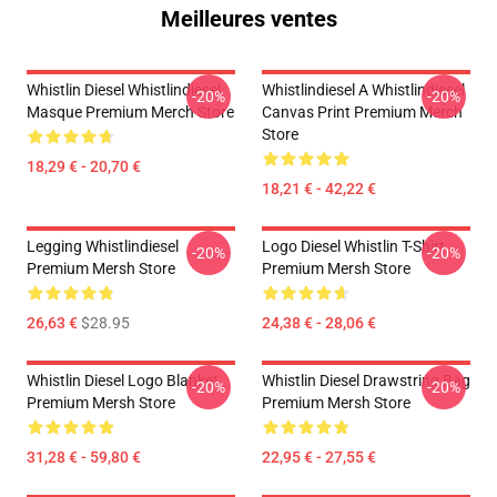
Meilleures ventes
Whistlin Diesel Whistlindiesel
Whistlindiesel A Whistlindiesel
-20%
-20%
Masque Premium Merch Store
Canvas Print Premium Merch
Store
18,29 € - 20,70 €
18,21 € - 42,22 €
Legging Whistlindiesel
Logo Diesel Whistlin T-Shirt
-20%
-20%
Premium Mersh Store
Premium Mersh Store
26,63 €
$28.95
24,38 € - 28,06 €
Whistlin Diesel Logo Blanket
Whistlin Diesel Drawstring Bag
-20%
-20%
Premium Mersh Store
Premium Mersh Store
31,28 € - 59,80 €
22,95 € - 27,55 €