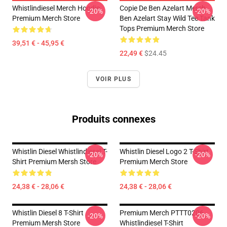
Whistlindiesel Merch Hoodie
Copie De Ben Azelart Merch
-20%
-20%
Premium Merch Store
Ben Azelart Stay Wild Tee Tank
Tops Premium Merch Store
39,51 € - 45,95 €
22,49 €
$24.45
VOIR PLUS
Produits connexes
Whistlin Diesel Whistlindiesel T-
Whistlin Diesel Logo 2 T-Shirt
-20%
-20%
Shirt Premium Mersh Store
Premium Merch Store
24,38 € - 28,06 €
24,38 € - 28,06 €
Whistlin Diesel 8 T-Shirt
Premium Merch PTTT0206
-20%
-20%
Premium Mersh Store
Whistlindiesel T-Shirt