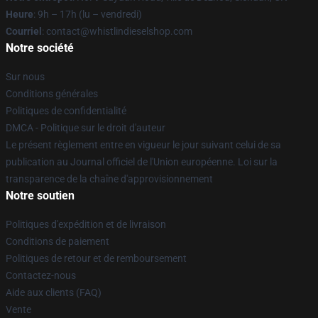
Heure
: 9h – 17h (lu – vendredi)
Courriel
: contact@whistlindieselshop.com
Notre société
Sur nous
Conditions générales
Politiques de confidentialité
DMCA - Politique sur le droit d'auteur
Le présent règlement entre en vigueur le jour suivant celui de sa
publication au Journal officiel de l'Union européenne. Loi sur la
transparence de la chaîne d'approvisionnement
Notre soutien
Politiques d'expédition et de livraison
Conditions de paiement
Politiques de retour et de remboursement
Contactez-nous
Aide aux clients (FAQ)
Vente