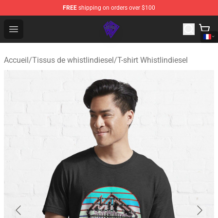
FREE
shipping on orders over $100
WhistlinDiesel Shop - Official WhistlinDiesel Merchandise
Open menu
Accueil
/
Tissus de whistlindiesel
/
T-shirt Whistlindiesel