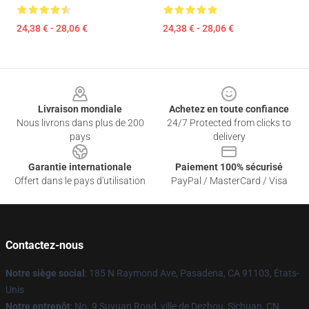
24,38 € - 28,06 €
24,38 € - 28,06 €
Footer
Livraison mondiale
Achetez en toute confiance
Nous livrons dans plus de 200
24/7 Protected from clicks to
pays
delivery
Garantie internationale
Paiement 100% sécurisé
Offert dans le pays d'utilisation
PayPal / MasterCard / Visa
Contactez-nous
Notre siège social
: 185 N Raymond Ave, Pasadena, CA 91103, États-
Unis
Notre entrepôt
: No. 9 Suyuan Road, ville de Dezhou, Sichuan, CN