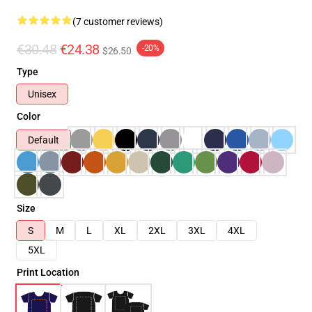
(7 customer reviews)
€30.48
€24.38
-20%
$26.50
Type
Unisex
Color
Default
Size
S
M
L
XL
2XL
3XL
4XL
5XL
Print Location