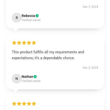
Dec 7, 2024
Rebecca
R
Verified owner
This product fulfills all my requirements and
expectations; it’s a dependable choice.
Dec 5, 2024
Nathan
N
Verified owner