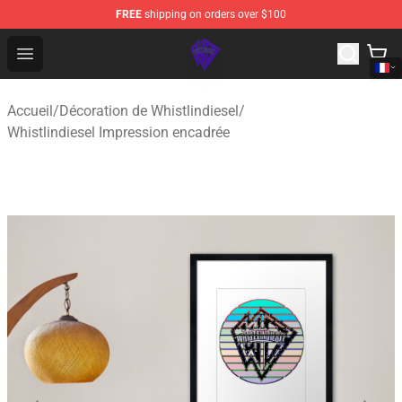
FREE
shipping on orders over $100
WhistlinDiesel Shop - Official WhistlinDiesel Merchandise
Open menu
Accueil
/
Décoration de Whistlindiesel
/
Whistlindiesel Impression encadrée