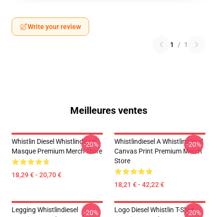
Write your review
1
/
1
Meilleures ventes
Whistlin Diesel Whistlindiesel
Whistlindiesel A Whistlindiesel
-20%
-20%
Masque Premium Merch Store
Canvas Print Premium Merch
Store
18,29 € - 20,70 €
18,21 € - 42,22 €
Legging Whistlindiesel
Logo Diesel Whistlin T-Shirt
-20%
-20%