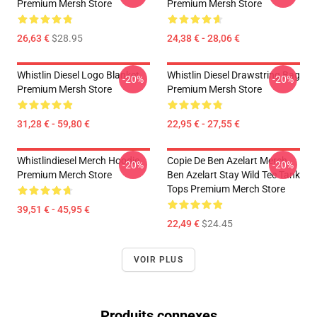
Premium Mersh Store
Premium Mersh Store
26,63 €
$28.95
24,38 € - 28,06 €
Whistlin Diesel Logo Blanket
Whistlin Diesel Drawstring Bag
-20%
-20%
Premium Mersh Store
Premium Mersh Store
31,28 € - 59,80 €
22,95 € - 27,55 €
Whistlindiesel Merch Hoodie
Copie De Ben Azelart Merch
-20%
-20%
Premium Merch Store
Ben Azelart Stay Wild Tee Tank
Tops Premium Merch Store
39,51 € - 45,95 €
22,49 €
$24.45
VOIR PLUS
Produits connexes