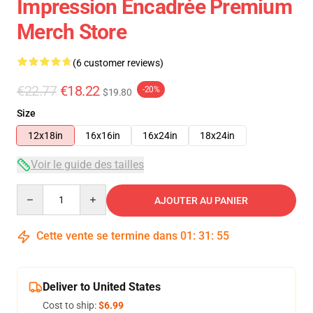
Impression Encadrée Premium
Merch Store
(6 customer reviews)
€22.77
€18.22
-20%
$19.80
Size
12x18in
16x16in
16x24in
18x24in
Voir le guide des tailles
Quantity
AJOUTER AU PANIER
Cette vente se termine dans
01
:
31
:
54
Deliver to United States
Cost to ship:
$6.99