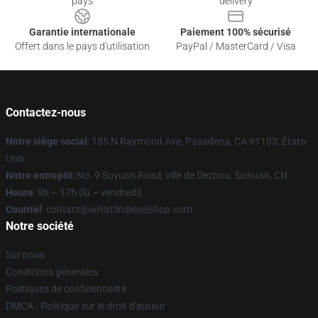
pays
delivery
Garantie internationale
Paiement 100% sécurisé
Offert dans le pays d'utilisation
PayPal / MasterCard / Visa
Contactez-nous
Notre siège social
: 185 N Raymond Ave, Pasadena, CA 91103, États-
Unis
Notre entrepôt
: No. 9 Suyuan Road, ville de Dezhou, Sichuan, CN
Heure
: 9h – 17h (lu – vendredi)
Courriel
: contact@whistlindieselshop.com
Notre société
Sur nous
Conditions générales
Politiques de confidentialité
DMCA - Politique sur le droit d'auteur