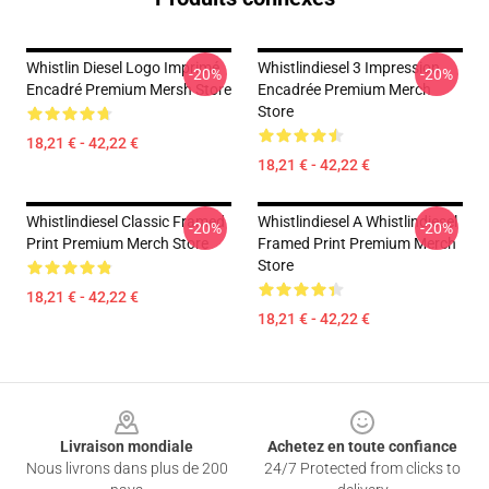
Whistlin Diesel Logo Imprimé
Whistlindiesel 3 Impression
-20%
-20%
Encadré Premium Mersh Store
Encadrée Premium Merch
Store
18,21 € - 42,22 €
18,21 € - 42,22 €
Whistlindiesel Classic Framed
Whistlindiesel A Whistlindiesel
-20%
-20%
Print Premium Merch Store
Framed Print Premium Merch
Store
18,21 € - 42,22 €
18,21 € - 42,22 €
Footer
Livraison mondiale
Achetez en toute confiance
Nous livrons dans plus de 200
24/7 Protected from clicks to